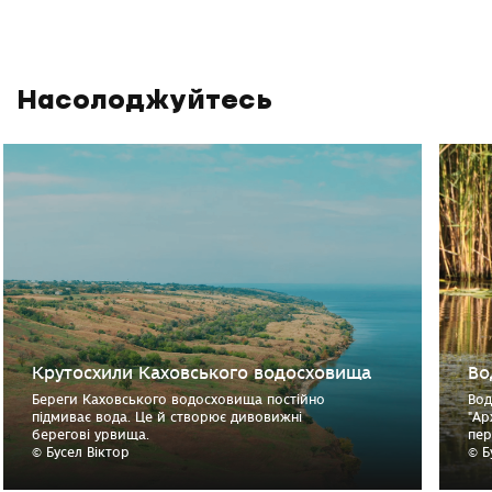
Насолоджуйтесь
Крутосхили Каховського водосховища
Во
Береги Каховського водосховища постійно
Вод
підмиває вода. Це й створює дивовижні
"Ар
берегові урвища.
пер
© Бусел Віктор
© Б