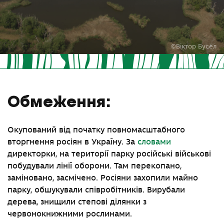
©Віктор Бусел
Обмеження:
Окупований від початку повномасштабного
вторгнення росіян в Україну. За
словами
директорки, на території парку російські військові
побудували лінії оборони. Там перекопано,
заміновано, засмічено. Росіяни захопили майно
парку, обшукували співробітників. Вирубали
дерева, знищили степові ділянки з
червонокнижними рослинами.