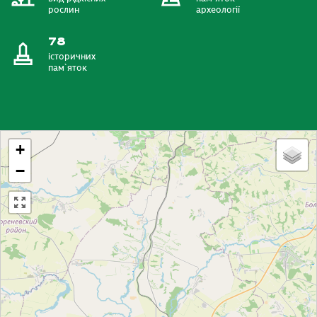
рослин
археології
78
історичних
пам`яток
+
−