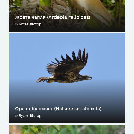
Жовта чапля (Ardeola ralloides)
© Бусел Віктор
Орлан білохвіст (Haliaeetus albicilla)
© Бусел Віктор