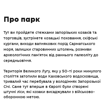
Про парк
Тут ви пройдете стежками запорізьких козаків та
торговців, зустрінете козацькі поховання, скіфські
кургани, виходи вапнякових порід Сарматського
моря, залишки старовинних штолень, розмиви
археологічних пам’яток від раннього палеоліту до
середньовіччя.
Територія Великого Лугу, яку у 50-ті роки минулого
століття затопили води Каховського водосховища,
тривалий час перебувала у володіннях Запорозької
Січі. Саме тут вперше в Європі були створені
штучні ліси, які козаки висаджували з військово-
оборонною метою.