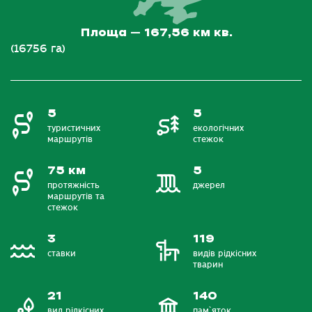
Площа – 167,56 км кв.
(16756 га)
5
5
туристичних
екологічних
маршрутів
стежок
75 км
5
протяжність
джерел
маршрутів та
стежок
3
119
ставки
видів рідкісних
тварин
21
140
вид рідкісних
пам`яток