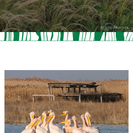
© Ігор Моісєєв