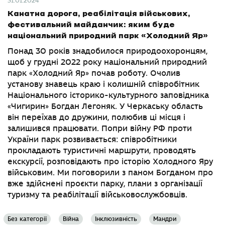
31.01.2024
Канатна дорога, реабілітація військових,
фестивальний майданчик: яким буде
національний природний парк «Холодний Яр»
Понад 30 років знадобилося природоохоронцям,
щоб у грудні 2022 року національний природний
парк «Холодний Яр» почав роботу. Очолив
установу знавець краю і колишній співробітник
Національного історико-культурного заповідника
«Чигирин» Богдан Легоняк. У Черкаську область
він переїхав до дружини, полюбив ці місця і
залишився працювати. Попри війну РФ проти
України парк розвивається: співробітники
прокладають туристичні маршрути, проводять
екскурсії, розповідають про історію Холодного Яру
військовим. Ми поговорили з паном Богданом про
вже здійснені проєкти парку, плани з організації
туризму та реабілітації військовослужбовців.
Без категорії
Війна
Інклюзивність
Мандри