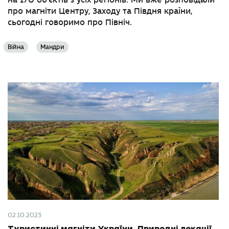
на 170 об'єктів з усіх регіонів. Ми вже розповідали
про магніти Центру, Заходу та Півдня країни,
сьогодні говоримо про Північ.
Війна
Мандри
02.10.2023
Туристичні магніти України. Природні локації