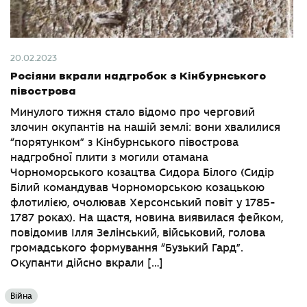
20.02.2023
Росіяни вкрали надгробок з Кінбурнського
півострова
Минулого тижня стало відомо про черговий
злочин окупантів на нашій землі: вони хвалилися
“порятунком” з Кінбурнського півострова
надгробної плити з могили отамана
Чорноморського козацтва Сидора Білого (Сидір
Білий командував Чорноморською козацькою
флотилією, очолював Херсонський повіт у 1785-
1787 роках). На щастя, новина виявилася фейком,
повідомив Ілля Зелінський, військовий, голова
громадського формування “Бузький Гард”.
Окупанти дійсно вкрали […]
Війна