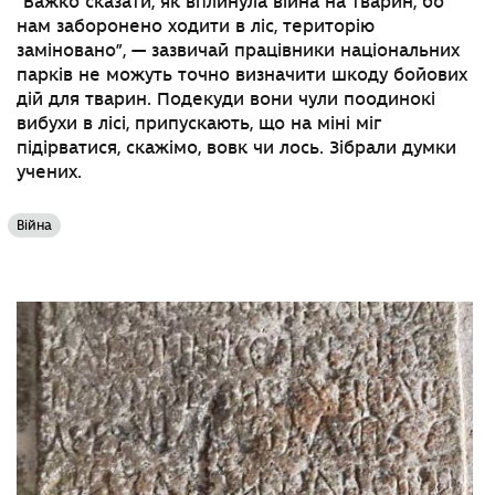
“Важко сказати, як вплинула війна на тварин, бо
нам заборонено ходити в ліс, територію
заміновано”, — зазвичай працівники національних
парків не можуть точно визначити шкоду бойових
дій для тварин. Подекуди вони чули поодинокі
вибухи в лісі, припускають, що на міні міг
підірватися, скажімо, вовк чи лось. Зібрали думки
учених.
Війна