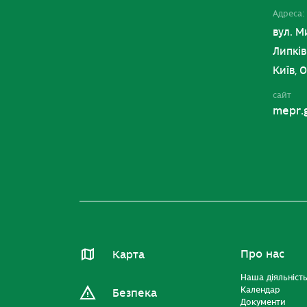
Адреса:
вул. М
Липків
Київ, 
сайт
mepr.
Про нас
Карта
Наша діяльніст
Календар
Безпека
Документи