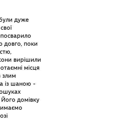
 були дуже
 свої
і посварило
о довго, поки
стю,
акони вирішили
отаємні місця
з злим
а із шаною -
пошуках
 Його домівку
тримаємо
озі