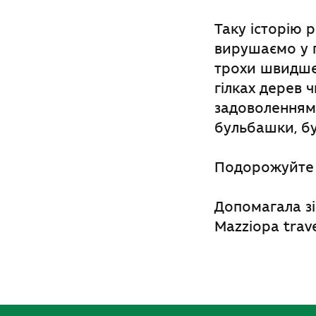
Таку історію 
вирушаємо у п
трохи швидше 
гілках дерев 
задоволенням 
бульбашки, б
Подорожуйте з
Допомагала зі
Mazziopa trave