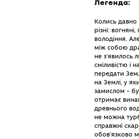
Легенда:
Колись давно 
різні: вогняні
володіння. Ал
між собою дра
не з’явилось 
сміливістю і 
передати Земл
на Землі, у як
замислом - бу
отримає винаг
древнього вод
не можна турб
справжні скар
обов’язково м