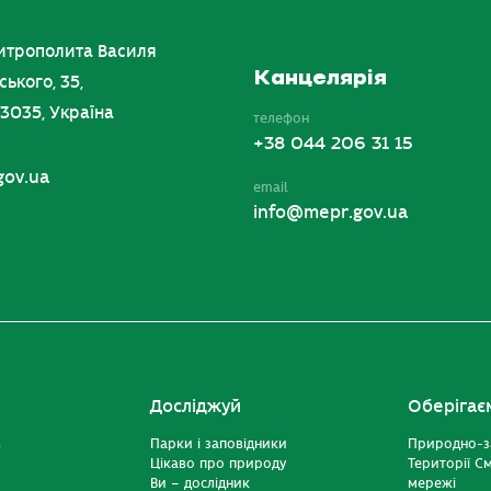
итрополита Василя
Канцелярія
ського, 35,
03035, Україна
телефон
+38 044 206 31 15
gov.ua
email
info@mepr.gov.ua
Досліджуй
Оберігає
ь
Парки і заповідники
Природно-з
Цікаво про природу
Території С
Ви – дослідник
мережі