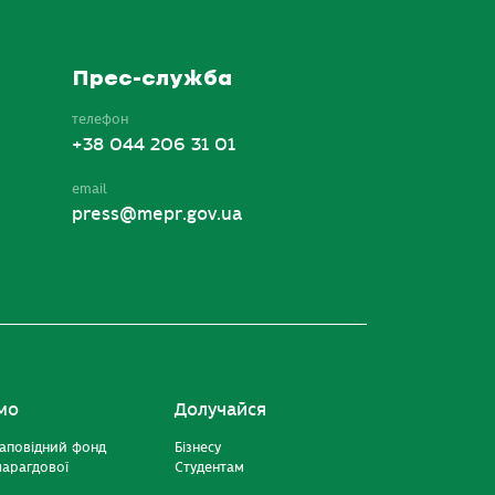
Прес-служба
телефон
+38 044 206 31 01
email
press@mepr.gov.ua
мо
Долучайся
аповідний фонд
Бізнесу
марагдової
Студентам