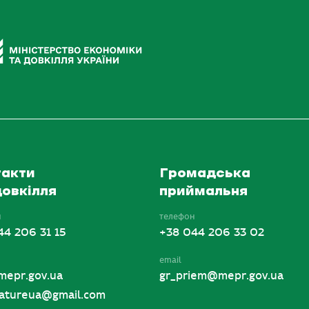
акти
Громадська
овкілля
приймальня
н
телефон
44 206 31 15
+38 044 206 33 02
email
mepr.gov.ua
gr_priem@mepr.gov.ua
tureua@gmail.com