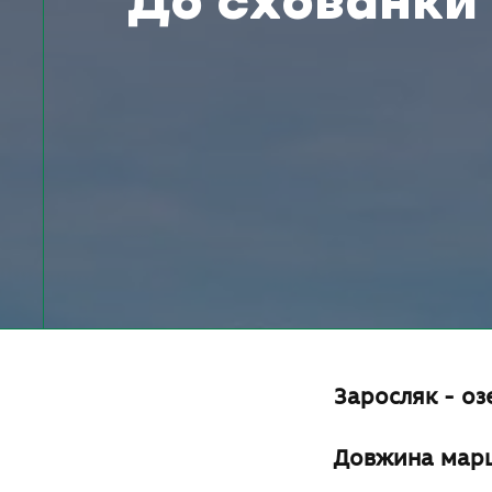
До схованки
Заросляк - о
Довжина мар