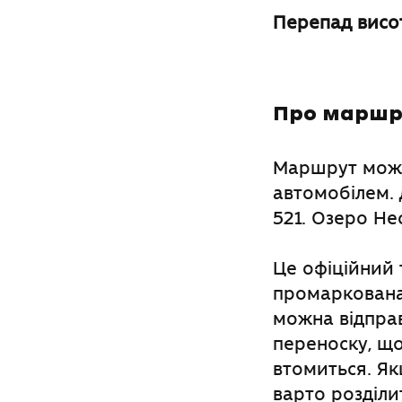
Перепад висо
Про маршр
Маршрут можна
автомобілем. 
521. Oзеро Не
Це офіційний 
промаркована.
можна відправ
переноску, що
втомиться. Як
варто розділи