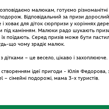
розповідаємо малюкам, готуємо різноманітні
одорож. Відповідальний за призи дорослий
і ховає для діток сюрпризи у коріннях дерев
чи під камінням. Малюки радо шукають призи 
їх поїдають. Серед призів може бути пастил
удь-що чому зрадіє малюк.
 дітками – це весело, цікаво і захоплююче.
 створенням ідеї пригоди - Юлія Федорова,
l – сімейні подорожі, мама 3-х туристів.