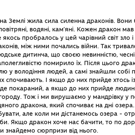
на Землі жила сила силенна драконів. Вони
, повітряні, водяні, кам’яні. Кожен дракон мав
е якось пробралось у цей чарівний світ зло 
конів, між ними почались війни. Так тривал
людське дитинча, що своєю невинністю, чесні
наполегливістю помирило їх. Після цього др
ю у володіння людей, а самі знайшли собі п
их спочивають. І якщо до них прийде хтось і
де покараний, а якщо до них прийде людин
ороду. Тож і ми вирушаємо у мандрівку у 
яного дракона, який спочиває на дні озера.
увати, але коли ми дістанемось озера - о
би. Якщо дракон хоче нас бачити, то по дор
и знайдемо сюрпризи від нього.