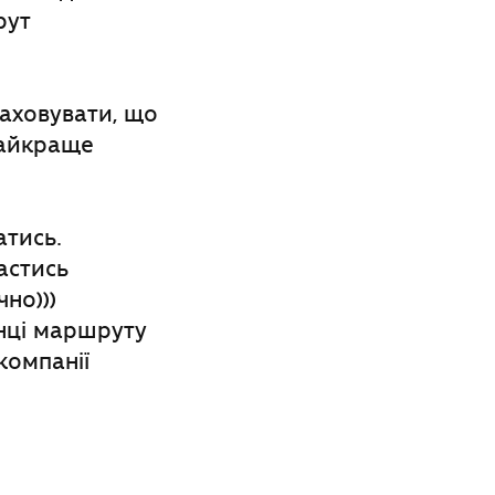
рут
раховувати, що
 найкраще
атись.
астись
но)))
інці маршруту
компанії