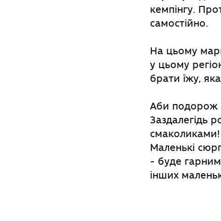
кемпінгу. Про
самостійно.
На цьому марш
у цьому регіо
брати їжу, як
Аби подорож з
Заздалегідь р
смаколиками! 
Маленькі сюрп
- буде гарним
інших маленьк