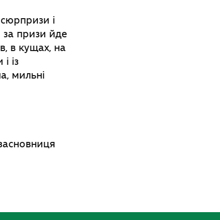
 сюрпризи і
 за призи йде
, в кущах, на
і із
а, мильні
 засновниця