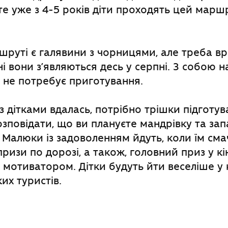
те уже з 4-5 років діти проходять цей марш
руті є галявини з чорницями, але треба в
ні вони з’являються десь у серпні. З собою
а не потребує приготування.
 дітками вдалась, потрібно трішки підготув
озповідати, що ви плануєте мандрівку та зап
Малюки із задоволенням йдуть, коли їм смач
ризи по дорозі, а також, головний приз у к
 мотиватором. Дітки будуть йти веселіше у 
их туристів.