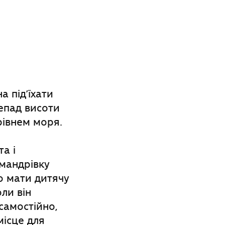
 під’їхати
епад висоти
рівнем моря.
а і
 мандрівку
о мати дитячу
ли він
самостійно,
місце для