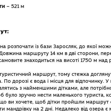
ти
– 521 м
ут:
 розпочати із бази Заросляк, до якої можна
Довжина маршруту 14 км в дві сторони, пер
самовите знаходиться на висоті 1750 м над 
туристичний маршрут, тому стежка доглянут
 По дорозі є вода і місця для відпочинку. У
лятись з найменшими дітками, але потрібн
б було зручно нести маленького туриста, ко
що ви хочете, щоб дітки пройшли маршрут 
ти мандрівку на 2 дні. Недалеко від озера є 