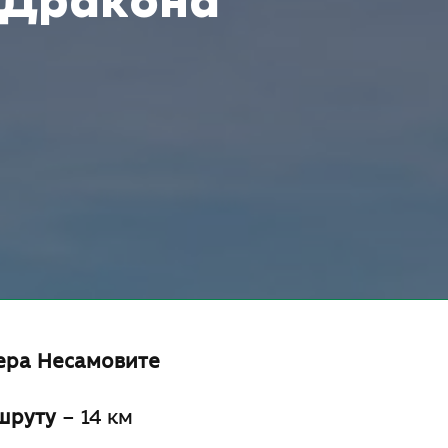
 Дракона
зера Несамовите
шруту
– 14 км