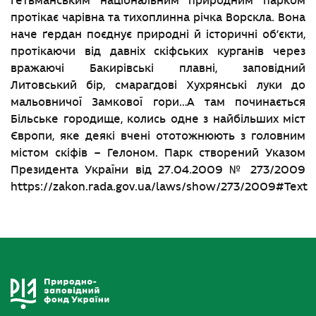
Гетьманським національним природним парком
протікає чарівна та тихоплинна річка Ворскла. Вона
наче ґердан поєднує природні й історичні об’єкти,
протікаючи від давніх скіфських курганів через
вражаючі Бакирівські плавні, заповідний
Литовський бір, смарагдові Хухрянські луки до
мальовничої Замкової гори…А там починається
Більське городище, колись одне з найбільших міст
Європи, яке деякі вчені ототожнюють з головним
містом скіфів – Гелоном. Парк створений Указом
Президента України від 27.04.2009 № 273/2009
https://zakon.rada.gov.ua/laws/show/273/2009#Text