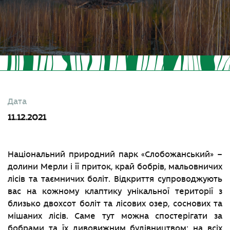
Дата
11.12.2021
Національний природний парк «Слобожанський» –
долини Мерли і її приток, край бобрів, мальовничих
лісів та таємничих боліт. Відкриття супроводжують
вас на кожному клаптику унікальної території з
близько двохсот боліт та лісових озер, соснових та
мішаних лісів. Саме тут можна спостерігати за
бобрами та їх дивовижним будівництвом: на всіх