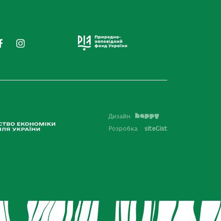
Дизайн
Розробка
siteGist