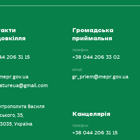
акти
Громадська
овкілля
приймальня
н
телефон
44 206 31 15
+38 044 206 33 02
email
mepr.gov.ua
gr_priem@mepr.gov.ua
tureua@gmail.com
итрополита Василя
Канцелярія
ського, 35,
03035, Україна
телефон
+38 044 206 31 15