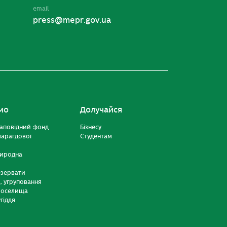
email
press@mepr.gov.ua
мо
Долучайся
аповідний фонд
Бізнесу
марагдової
Студентам
риродна
езервати
и, угруповання
 оселища
гіддя