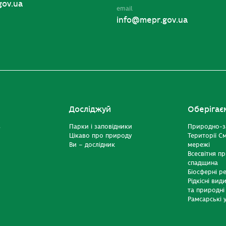
gov.ua
email
info@mepr.gov.ua
Досліджуй
Оберігає
ь
Парки і заповідники
Природно-з
Цікаво про природу
Території С
Ви – дослідник
мережі
Всесвітня п
спадщина
Біосферні р
Рідкісні вид
та природні
Рамсарські у