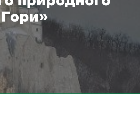
го природного
 Гори»