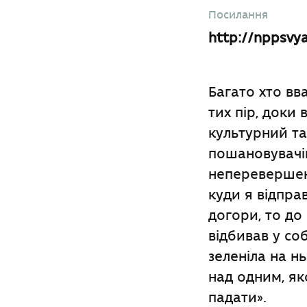
Посилання
http://nppsvya
Багато хто вв
тих пір, доки
культурний та
пошановувачів
неперевершено
куди я відпра
догори, то до
відбивав у соб
зеленіла на н
над одним, як
падати».