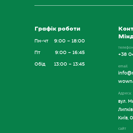
Графік роботи
Конт
Мінд
Пн-чт
9:00 – 18:00
телефо
Пт
9:00 – 16:45
+38 0
Обід
13:00 – 13:45
email
info@
wowna
Адреса:
вул. М
Липків
Київ, 
сайт