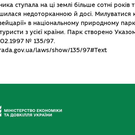
ика ступала на ці землі більше сотні років т
шилася недоторканною й досі. Милуватися
ейцарії» в національному природному парку
туристи з усієї країни. Парк створено Указ
.02.1997 № 135/97.
.rada.gov.ua/laws/show/135/97#Text