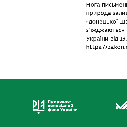
Нога письменн
природа зали
«донецької Шв
з`їжджаються 
України від 13
https://zakon