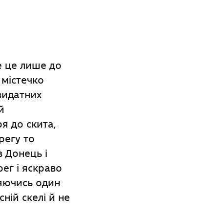
е це лише до
 містечко
видатних
й
я до скита,
регу то
в Донець і
рег і яскраво
ляючись один
ній скелі й не