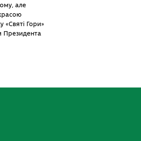
ому, але
 красою
 «Святі Гори»
ом Президента