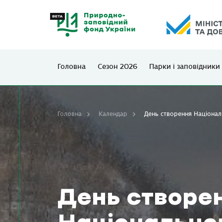
Головна
Сезон 2026
Парки і заповідники
Головна
Календар
День створення Націонал
День створе