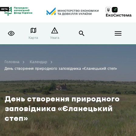
Карта
Увага
Головна
Календар
День створення природного заповідника «Єланецький степ»
День створення природного
заповідника «Єланецький
степ»