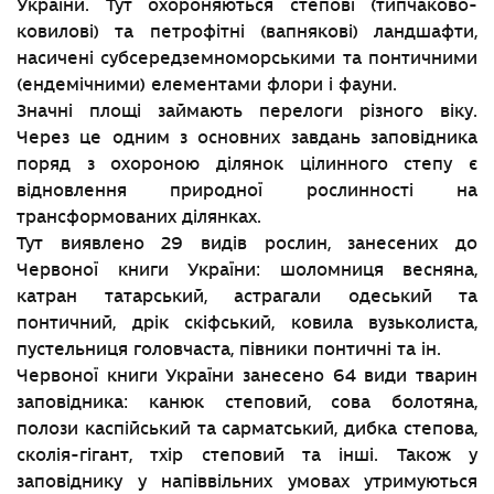
України. Тут охороняються степові (типчаково-
ковилові) та петрофітні (вапнякові) ландшафти,
насичені субсередземноморськими та понтичними
(ендемічними) елементами флори і фауни.
Значні площі займають перелоги різного віку.
Через це одним з основних завдань заповідника
поряд з охороною ділянок цілинного степу є
відновлення природної рослинності на
трансформованих ділянках.
Тут виявлено 29 видів рослин, занесених до
Червоної книги України: шоломниця весняна,
катран татарський, астрагали одеський та
понтичний, дрік скіфський, ковила вузьколиста,
пустельниця головчаста, півники понтичні та ін.
Червоної книги України занесено 64 види тварин
заповідника: канюк степовий, сова болотяна,
полози каспійський та сарматський, дибка степова,
сколія-гігант, тхір степовий та інші. Також у
заповіднику у напіввільних умовах утримуються