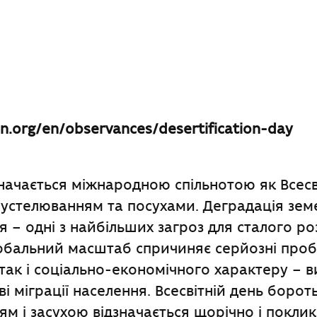
n.org/en/observances/desertification-day
значається міжнародною спільнотою як Всесв
устелюванням та посухами. Деградація зем
 – одні з найбільших загроз для сталого роз
лобальний масштаб спричиняє серйозні про
 так і соціально-економічного характеру – 
і міграції населення. Всесвітній день борот
м і засухою відзначається щорічно і покли