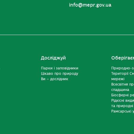
info@mepr.gov.ua
Досліджуй
Оберігає
ь
Парки і заповідники
Природно-з
Цікаво про природу
Території С
Ви – дослідник
мережі
Всесвітня п
спадщина
Біосферні р
Рідкісні вид
та природні
Рамсарські у