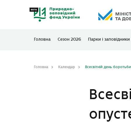
Головна
Сезон 2026
Парки і заповідники
Головна
Календар
Всесвітній день боротьб
Всесв
опуст