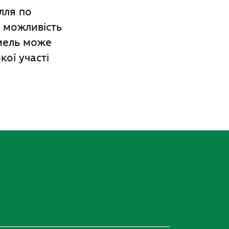
лля по
у можливість
емель може
ої участі