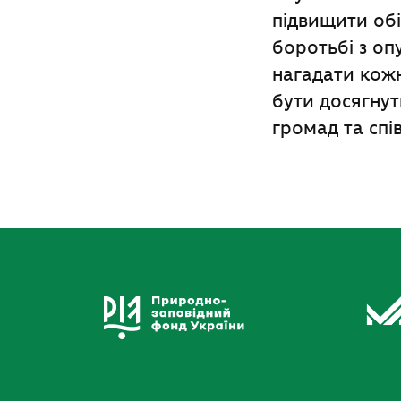
підвищити обі
боротьбі з оп
нагадати кож
бути досягнут
громад та спів