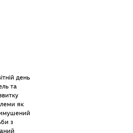
ітній день
ель та
­витку
блеми як
вимуше­ний
ьби з
каний