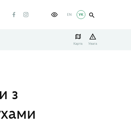
EN
УК
Карта
Увага
и з
ухами