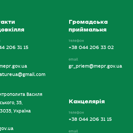
акти
Громадська
овкілля
приймальня
н
телефон
44 206 31 15
+38 044 206 33 02
email
mepr.gov.ua
gr_priem@mepr.gov.ua
tureua@gmail.com
итрополита Василя
Канцелярія
ського, 35,
03035, Україна
телефон
+38 044 206 31 15
gov.ua
email