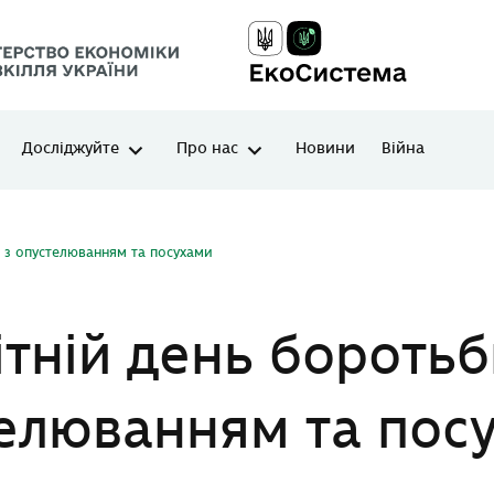
Досліджуйте
Про нас
Новини
Війна
и з опустелюванням та посухами
ітній день боротьб
елюванням та пос