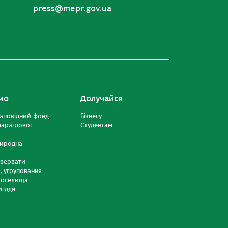
press@mepr.gov.ua
мо
Долучайся
аповідний фонд
Бізнесу
марагдової
Студентам
риродна
езервати
и, угруповання
 оселища
гіддя