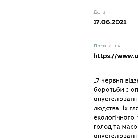
Дата
17.06.2021
Посилання
https://www.u
17 червня від
боротьби з оп
опустелювання
людства. Їх г
екологічного,
голод та масов
опустелювання