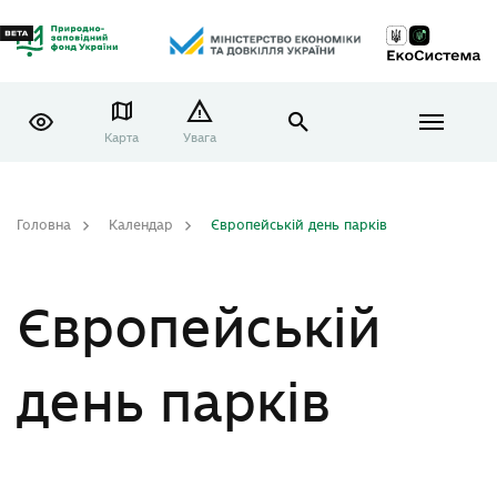
Карта
Увага
Головна
Календар
Європейській день парків
Європейській
день парків