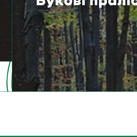
Букові пралі