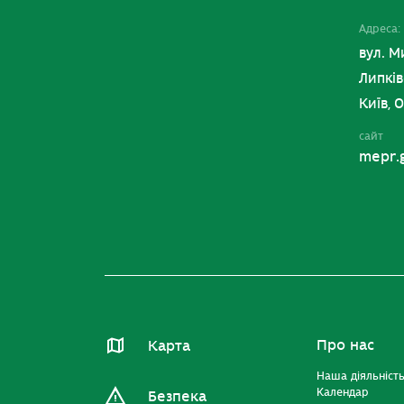
Адреса:
вул. М
Липків
Київ, 
сайт
mepr.
Про нас
Карта
Наша діяльніст
Календар
Безпека