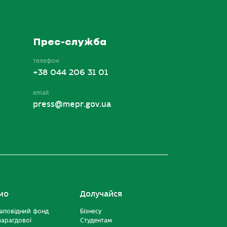
Прес-служба
телефон
+38 044 206 31 01
email
press@mepr.gov.ua
мо
Долучайся
аповідний фонд
Бізнесу
марагдової
Студентам