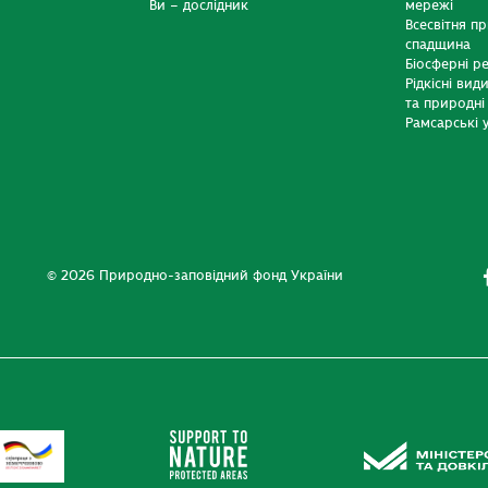
Ви – дослідник
мережі
Всесвітня п
спадщина
Біосферні р
Рідкісні вид
та природні
Рамсарські у
© 2026 Природно-заповідний фонд України