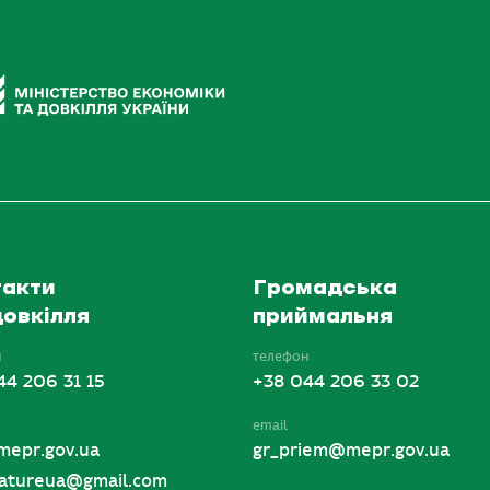
акти
Громадська
овкілля
приймальня
н
телефон
44 206 31 15
+38 044 206 33 02
email
mepr.gov.ua
gr_priem@mepr.gov.ua
tureua@gmail.com