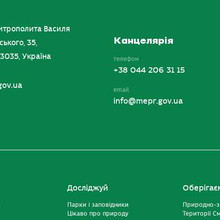
итрополита Василя
Канцелярія
ського, 35,
03035, Україна
телефон
+38 044 206 31 15
gov.ua
email
info@mepr.gov.ua
Досліджуй
Оберігає
ь
Парки і заповідники
Природно-з
Цікаво про природу
Території С