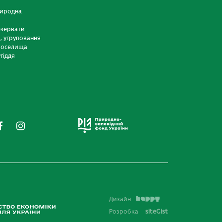
риродна
езервати
и, угруповання
 оселища
гіддя
Дизайн
Розробка
siteGist