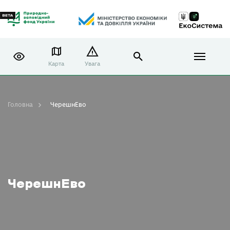
Карта
Увага
Головна
ЧерешнЕво
ЧерешнЕво