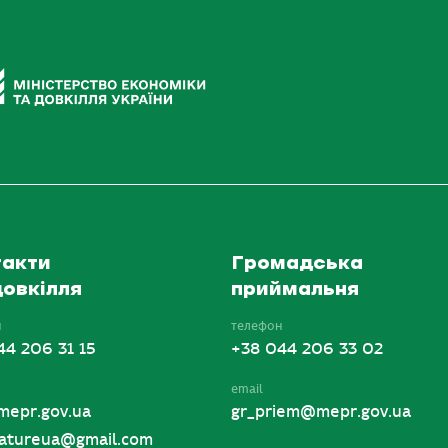
акти
Громадська
овкілля
приймальня
н
телефон
44 206 31 15
+38 044 206 33 02
email
mepr.gov.ua
gr_priem@mepr.gov.ua
tureua@gmail.com