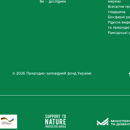
Ви – дослідник
мережі
Всесвітня п
спадщина
Біосферні р
Рідкісні вид
та природні
Рамсарські у
© 2026 Природно-заповідний фонд України