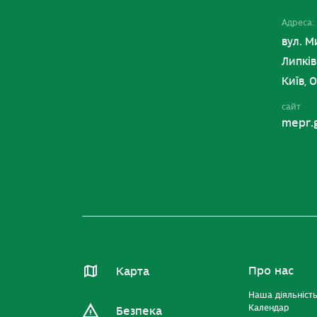
Адреса:
вул. М
Липків
Київ, 
сайт
mepr.
Про нас
Карта
Наша діяльніст
Календар
Безпека