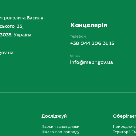
итрополита Василя
Канцелярія
ського, 35,
03035, Україна
телефон
+38 044 206 31 15
gov.ua
email
info@mepr.gov.ua
Досліджуй
Оберігає
ь
Парки і заповідники
Природно-з
Цікаво про природу
Території С