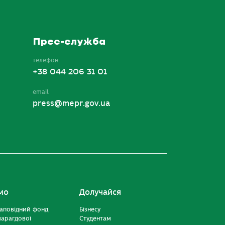
Прес-служба
телефон
+38 044 206 31 01
email
press@mepr.gov.ua
мо
Долучайся
аповідний фонд
Бізнесу
марагдової
Студентам