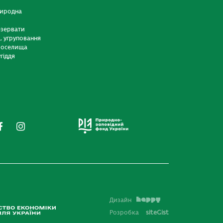
риродна
езервати
и, угруповання
 оселища
гіддя
Дизайн
Розробка
siteGist