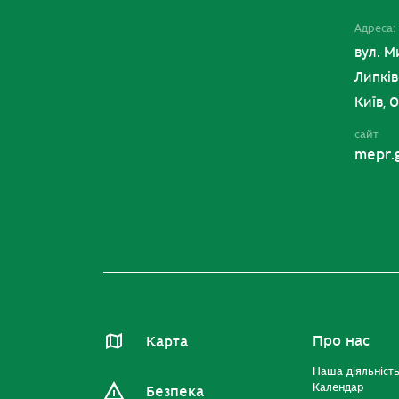
Адреса:
вул. М
Липків
Київ, 
сайт
mepr.
Про нас
Карта
Наша діяльніст
Календар
Безпека