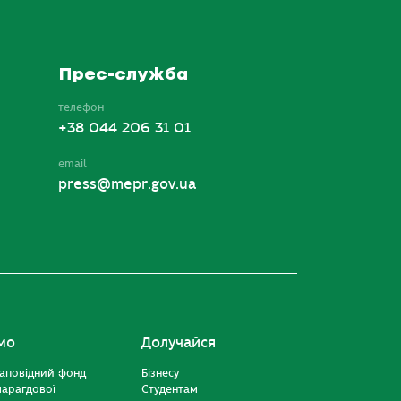
Прес-служба
телефон
+38 044 206 31 01
email
press@mepr.gov.ua
мо
Долучайся
аповідний фонд
Бізнесу
марагдової
Студентам