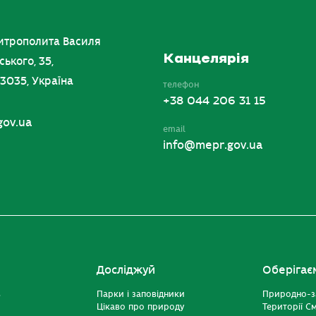
итрополита Василя
Канцелярія
ського, 35,
03035, Україна
телефон
+38 044 206 31 15
gov.ua
email
info@mepr.gov.ua
Досліджуй
Оберігає
ь
Парки і заповідники
Природно-з
Цікаво про природу
Території С