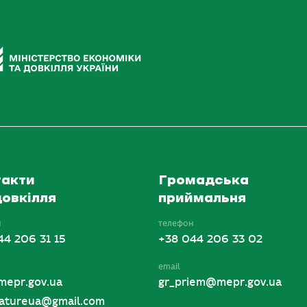
акти
Громадська
овкілля
приймальня
н
телефон
44 206 31 15
+38 044 206 33 02
email
mepr.gov.ua
gr_priem@mepr.gov.ua
tureua@gmail.com