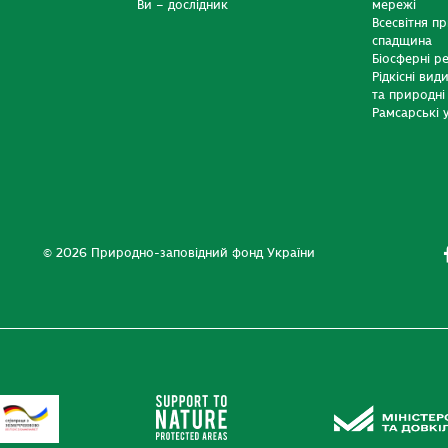
Ви – дослідник
мережі
Всесвітня п
спадщина
Біосферні р
Рідкісні вид
та природні
Рамсарські у
© 2026 Природно-заповідний фонд України