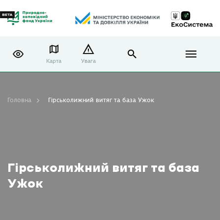
Карта
Увага
Головна
Гірськолижний витяг та база Ужок
Гірськолижний витяг та база
Ужок