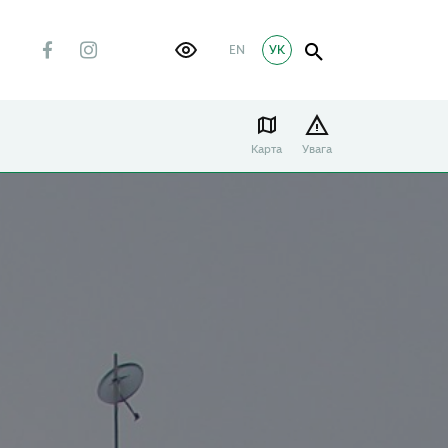
EN
УК
Карта
Увага