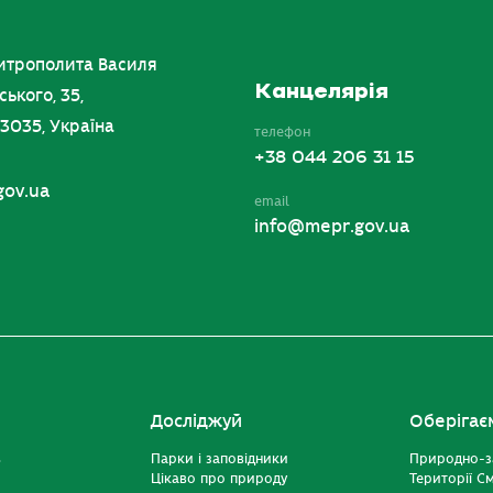
итрополита Василя
Канцелярія
ського, 35,
03035, Україна
телефон
+38 044 206 31 15
gov.ua
email
info@mepr.gov.ua
Досліджуй
Оберігає
ь
Парки і заповідники
Природно-з
Цікаво про природу
Території С