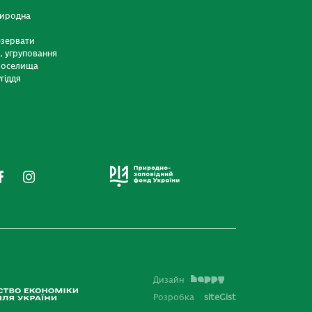
риродна
езервати
и, угруповання
 оселища
гіддя
Дизайн
Розробка
siteGist