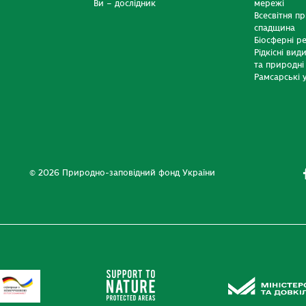
Ви – дослідник
мережі
Всесвітня п
спадщина
Біосферні р
Рідкісні вид
та природні
Рамсарські у
© 2026 Природно-заповідний фонд України