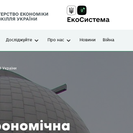
Досліджуйте
Про нас
Новини
Війна
Н України
рономічна