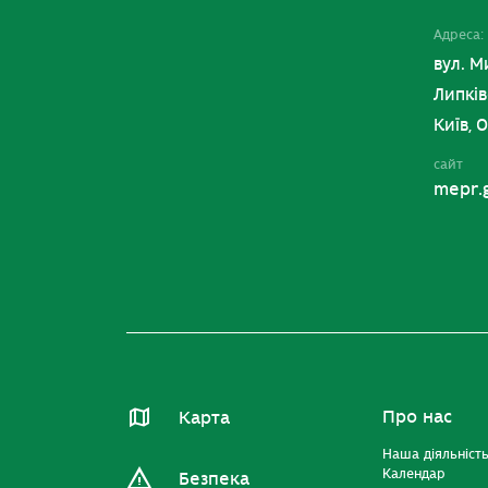
Адреса:
вул. М
Липків
Київ, 
сайт
mepr.
Про нас
Карта
Наша діяльніст
Календар
Безпека