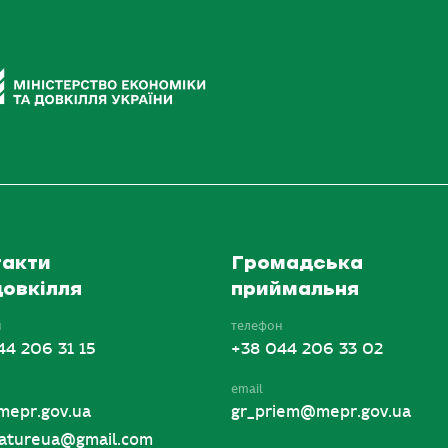
акти
Громадська
овкілля
приймальня
н
телефон
44 206 31 15
+38 044 206 33 02
email
mepr.gov.ua
gr_priem@mepr.gov.ua
tureua@gmail.com