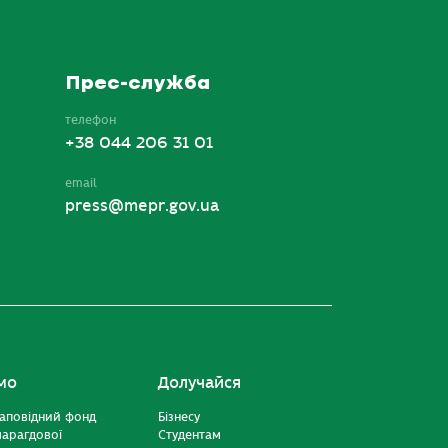
Прес-служба
телефон
+38 044 206 31 01
email
press@mepr.gov.ua
мо
Долучайся
аповідний фонд
Бізнесу
марагдової
Студентам