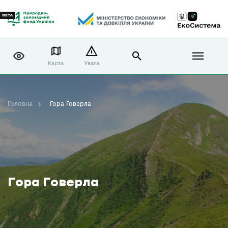
Карта
Увага
Головна
Гора Говерла
Гора Говерла