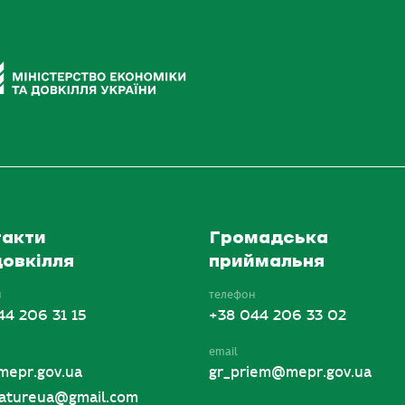
акти
Громадська
овкілля
приймальня
н
телефон
44 206 31 15
+38 044 206 33 02
email
mepr.gov.ua
gr_priem@mepr.gov.ua
tureua@gmail.com