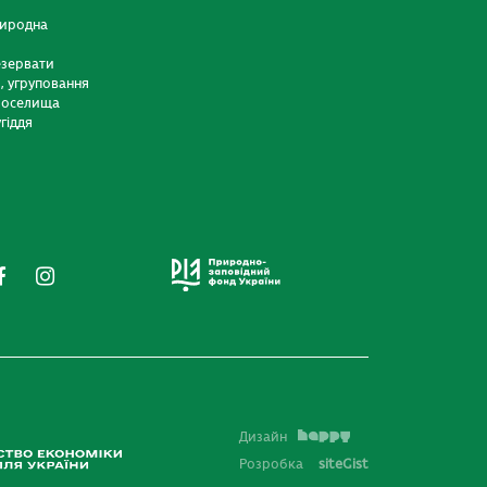
риродна
езервати
и, угруповання
 оселища
гіддя
Дизайн
Розробка
siteGist