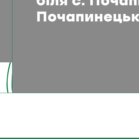
біля с. Поча
Почапинецьк