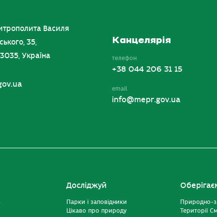
итрополита Василя
Канцелярія
ського, 35,
03035, Україна
телефон
+38 044 206 31 15
gov.ua
email
info@mepr.gov.ua
Досліджуй
Оберігає
ь
Парки і заповідники
Природно-з
Цікаво про природу
Території С