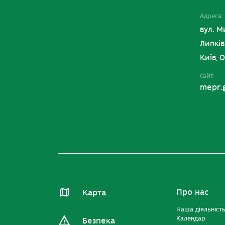
Адреса:
вул. М
Липків
Київ, 
сайт
mepr.
Про нас
Карта
Наша діяльніст
Календар
Безпека