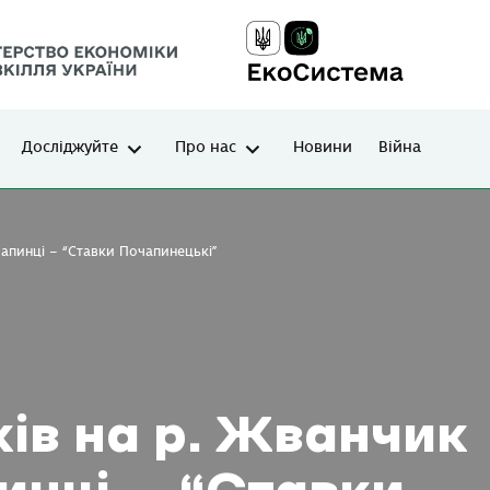
Досліджуйте
Про нас
Новини
Війна
очапинці – “Ставки Почапинецькі”
ів на р. Жванчик