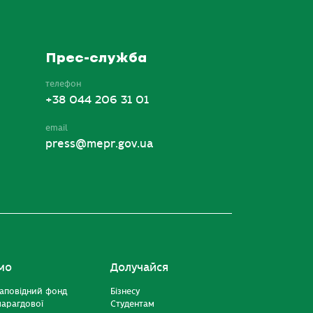
Прес-служба
телефон
+38 044 206 31 01
email
press@mepr.gov.ua
мо
Долучайся
аповідний фонд
Бізнесу
марагдової
Студентам