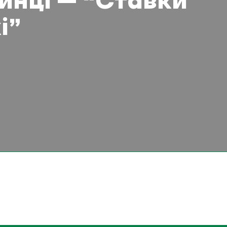
пинці – “Ставки
і”