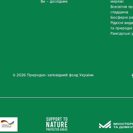
Ви – дослідник
мережі
Всесвітня п
спадщина
Біосферні р
Рідкісні вид
та природні
Рамсарські у
© 2026 Природно-заповідний фонд України