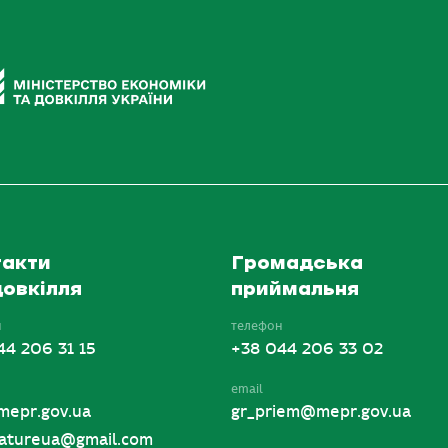
акти
Громадська
овкілля
приймальня
н
телефон
44 206 31 15
+38 044 206 33 02
email
mepr.gov.ua
gr_priem@mepr.gov.ua
tureua@gmail.com