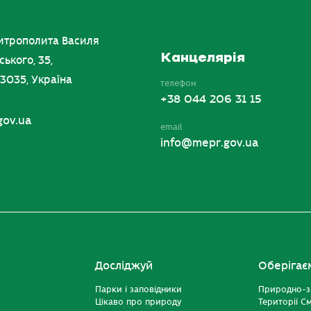
итрополита Василя
Канцелярія
ського, 35,
03035, Україна
телефон
+38 044 206 31 15
gov.ua
email
info@mepr.gov.ua
Досліджуй
Оберігає
ь
Парки і заповідники
Природно-з
Цікаво про природу
Території С