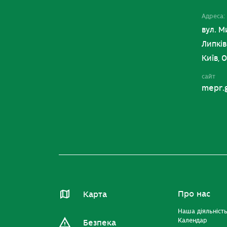
Адреса:
вул. М
Липків
Київ, 
сайт
mepr.
Про нас
Карта
Наша діяльніст
Календар
Безпека