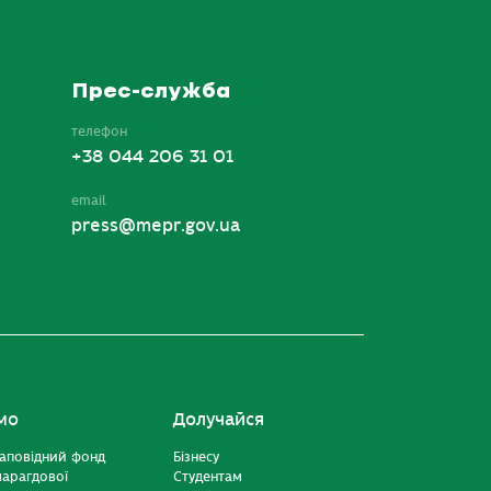
Прес-служба
телефон
+38 044 206 31 01
email
press@mepr.gov.ua
мо
Долучайся
аповідний фонд
Бізнесу
марагдової
Студентам