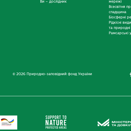
Ви – дослідник
мережі
Всесвітня п
спадщина
Біосферні р
Рідкісні вид
та природні
Рамсарські у
© 2026 Природно-заповідний фонд України