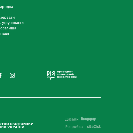
риродна
езервати
и, угруповання
 оселища
гіддя
Дизайн
Розробка
siteGist