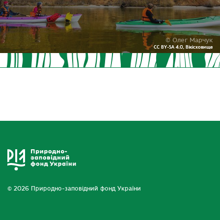
© Олег Марчук
CC BY-SA 4.0, Вікісховище
CC BY-SA 4.0, Вікісховище
© 2026 Природно-заповідний фонд України