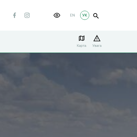
EN
УК
Карта
Увага