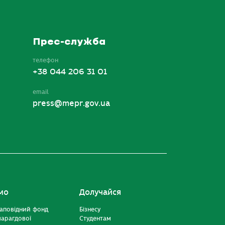
Прес-служба
телефон
+38 044 206 31 01
email
press@mepr.gov.ua
мо
Долучайся
аповідний фонд
Бізнесу
марагдової
Студентам