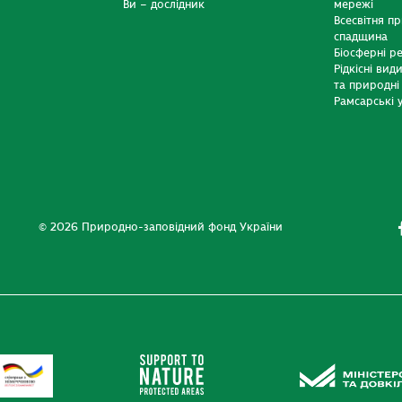
Ви – дослідник
мережі
Всесвітня п
спадщина
Біосферні р
Рідкісні вид
та природні
Рамсарські у
© 2026 Природно-заповідний фонд України