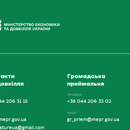
акти
Громадська
овкілля
приймальня
н
телефон
44 206 31 15
+38 044 206 33 02
email
mepr.gov.ua
gr_priem@mepr.gov.ua
tureua@gmail.com