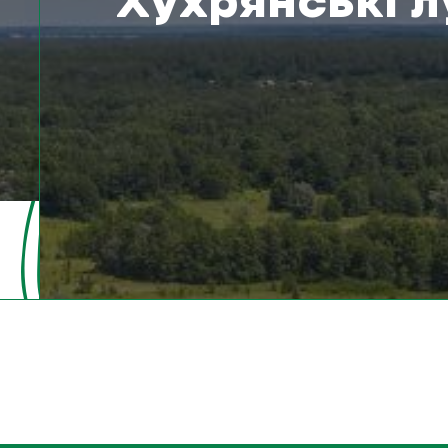
Хухрянські л