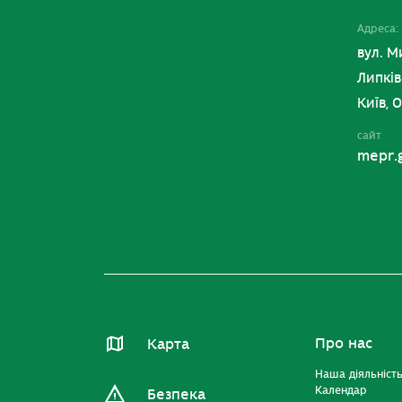
Адреса:
вул. М
Липків
Київ, 
сайт
mepr.
Про нас
Карта
Наша діяльніст
Календар
Безпека