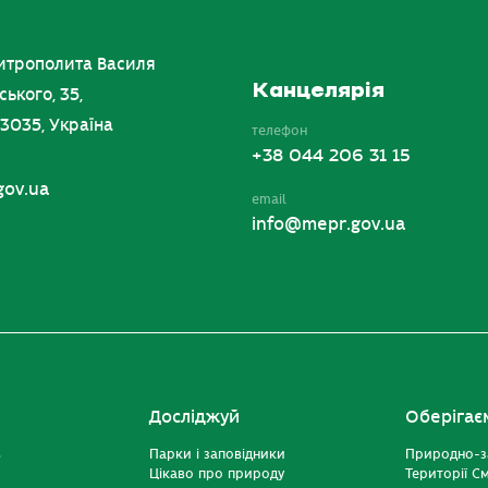
итрополита Василя
Канцелярія
ського, 35,
03035, Україна
телефон
+38 044 206 31 15
gov.ua
email
info@mepr.gov.ua
Досліджуй
Оберігає
ь
Парки і заповідники
Природно-з
Цікаво про природу
Території С