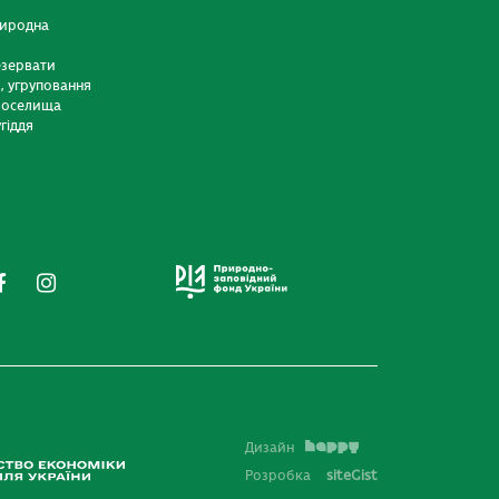
риродна
езервати
и, угруповання
 оселища
гіддя
Дизайн
Розробка
siteGist