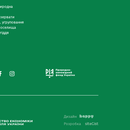
риродна
езервати
и, угруповання
 оселища
гіддя
Дизайн
Розробка
siteGist