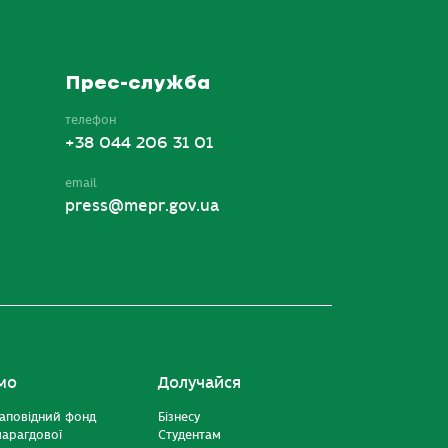
Прес-служба
телефон
+38 044 206 31 01
email
press@mepr.gov.ua
мо
Долучайся
аповідний фонд
Бізнесу
марагдової
Студентам