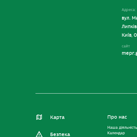
Адреса:
вул. М
Липків
Київ, 
сайт
mepr.
Про нас
Карта
Наша діяльніст
Календар
Безпека