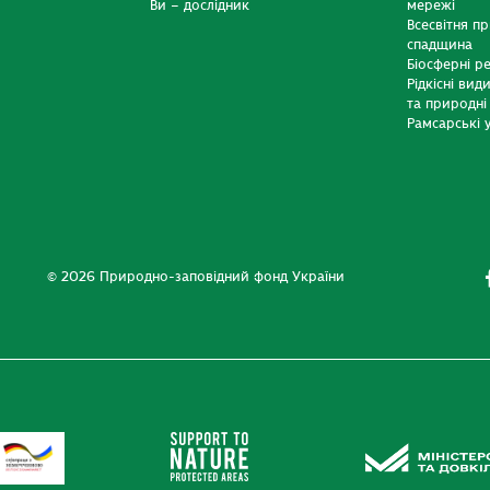
Ви – дослідник
мережі
Всесвітня п
спадщина
Біосферні р
Рідкісні вид
та природні
Рамсарські у
© 2026 Природно-заповідний фонд України