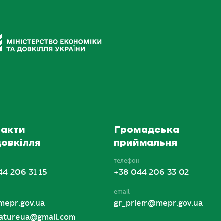
акти
Громадська
овкілля
приймальня
н
телефон
44 206 31 15
+38 044 206 33 02
email
mepr.gov.ua
gr_priem@mepr.gov.ua
tureua@gmail.com