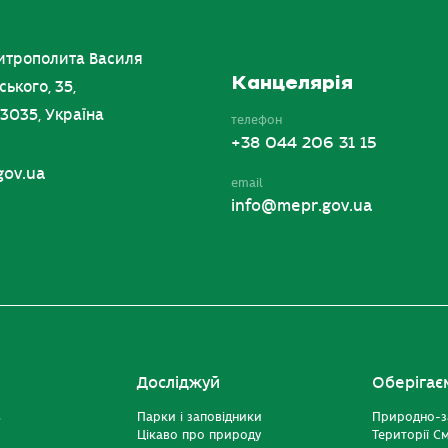
итрополита Василя
Канцелярія
ського, 35,
03035, Україна
телефон
+38 044 206 31 15
gov.ua
email
info@mepr.gov.ua
Досліджуй
Оберігає
ь
Парки і заповідники
Природно-з
Цікаво про природу
Території С