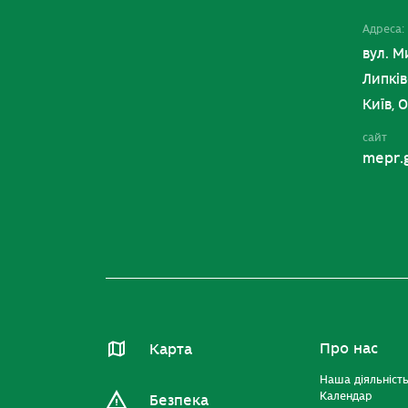
Адреса:
вул. М
Липків
Київ, 
сайт
mepr.
Про нас
Карта
Наша діяльніст
Календар
Безпека