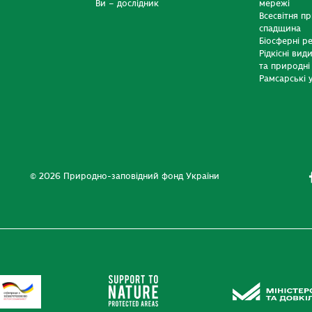
Ви – дослідник
мережі
Всесвітня п
спадщина
Біосферні р
Рідкісні вид
та природні
Рамсарські у
© 2026 Природно-заповідний фонд України