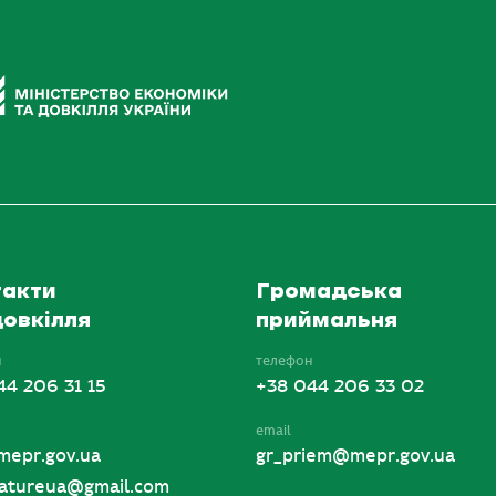
акти
Громадська
овкілля
приймальня
н
телефон
44 206 31 15
+38 044 206 33 02
email
mepr.gov.ua
gr_priem@mepr.gov.ua
tureua@gmail.com