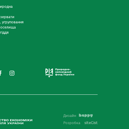
риродна
езервати
и, угруповання
 оселища
гіддя
Дизайн
Розробка
siteGist