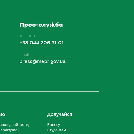
Прес-служба
телефон
+38 044 206 31 01
email
press@mepr.gov.ua
мо
Долучайся
аповідний фонд
Бізнесу
марагдової
Студентам