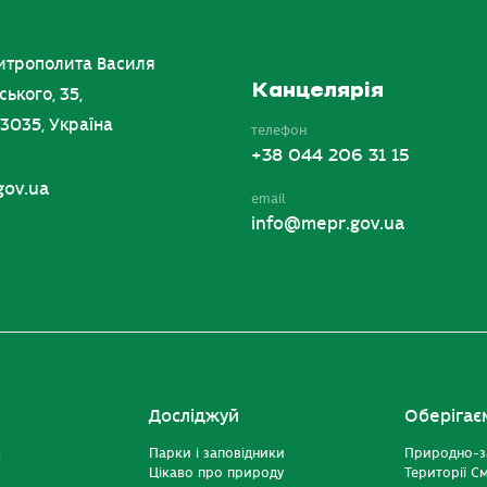
итрополита Василя
Канцелярія
ського, 35,
03035, Україна
телефон
+38 044 206 31 15
gov.ua
email
info@mepr.gov.ua
Досліджуй
Оберігає
ь
Парки і заповідники
Природно-з
Цікаво про природу
Території С