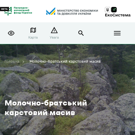
Карта
Увага
Головна
Молочно-братський карстовий масив
Молочно-братський
карстовий масив