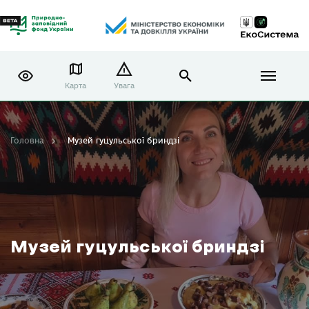
Карта
Увага
Головна
Музей гуцульської бриндзі
Музей гуцульської бриндзі