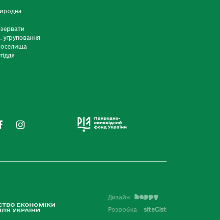
риродна
езервати
и, угруповання
 оселища
гіддя
Дизайн
Розробка
siteGist