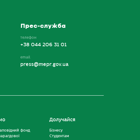
Прес-служба
телефон
+38 044 206 31 01
email
press@mepr.gov.ua
мо
Долучайся
аповідний фонд
Бізнесу
марагдової
Студентам