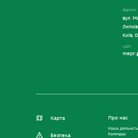
Адреса:
вул. М
Липків
Київ, 
сайт
mepr.
Про нас
Карта
Наша діяльніст
Календар
Безпека