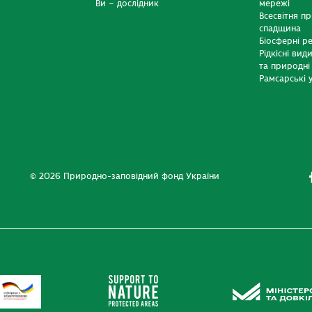
Ви – дослідник
мережі
Всесвітня п
спадщина
Біосферні р
Рідкісні вид
та природні
Рамсарські у
© 2026 Природно-заповідний фонд України