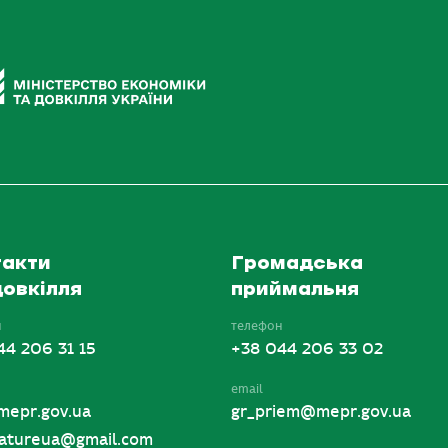
акти
Громадська
овкілля
приймальня
н
телефон
44 206 31 15
+38 044 206 33 02
email
mepr.gov.ua
gr_priem@mepr.gov.ua
tureua@gmail.com