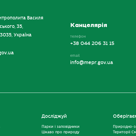
итрополита Василя
Канцелярія
ського, 35,
03035, Україна
телефон
+38 044 206 31 15
gov.ua
email
info@mepr.gov.ua
Досліджуй
Оберігає
ь
Парки і заповідники
Природно-з
Цікаво про природу
Території С