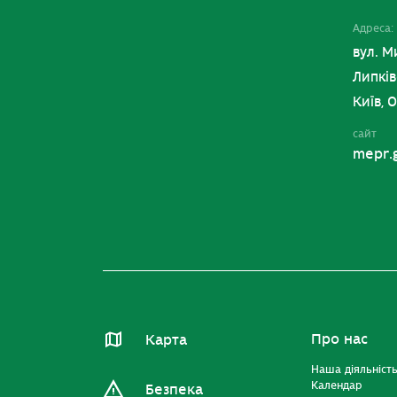
Адреса:
вул. М
Липків
Київ, 
сайт
mepr.
Про нас
Карта
Наша діяльніст
Календар
Безпека