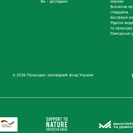
Ви – дослідник
мережі
Всесвітня п
спадщина
Біосферні р
Рідкісні вид
та природні
Рамсарські у
© 2026 Природно-заповідний фонд України