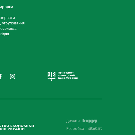
риродна
езервати
и, угруповання
 оселища
гіддя
Дизайн
Розробка
siteGist