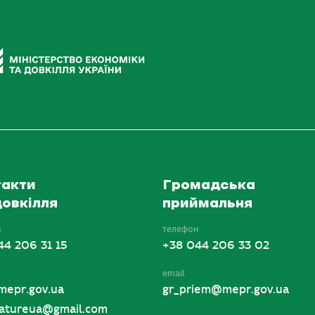
акти
Громадська
овкілля
приймальня
н
телефон
44 206 31 15
+38 044 206 33 02
email
mepr.gov.ua
gr_priem@mepr.gov.ua
tureua@gmail.com