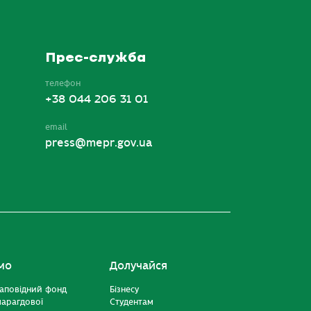
Прес-служба
телефон
+38 044 206 31 01
email
press@mepr.gov.ua
мо
Долучайся
аповідний фонд
Бізнесу
марагдової
Студентам