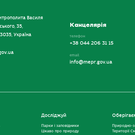
итрополита Василя
Канцелярія
ського, 35,
03035, Україна
телефон
+38 044 206 31 15
gov.ua
email
info@mepr.gov.ua
Досліджуй
Оберігає
ь
Парки і заповідники
Природно-з
Цікаво про природу
Території С