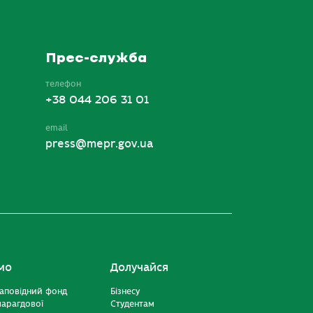
Прес-служба
телефон
+38 044 206 31 01
email
press@mepr.gov.ua
мо
Долучайся
аповідний фонд
Бізнесу
марагдової
Студентам