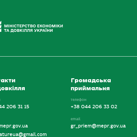
акти
Громадська
овкілля
приймальня
н
телефон
44 206 31 15
+38 044 206 33 02
email
mepr.gov.ua
gr_priem@mepr.gov.ua
tureua@gmail.com