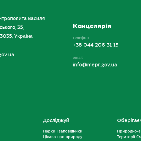
итрополита Василя
Канцелярія
ського, 35,
03035, Україна
телефон
+38 044 206 31 15
gov.ua
email
info@mepr.gov.ua
Досліджуй
Оберігає
ь
Парки і заповідники
Природно-з
Цікаво про природу
Території С