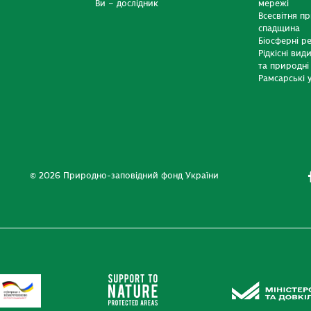
Ви – дослідник
мережі
Всесвітня п
спадщина
Біосферні р
Рідкісні вид
та природні
Рамсарські у
© 2026 Природно-заповідний фонд України