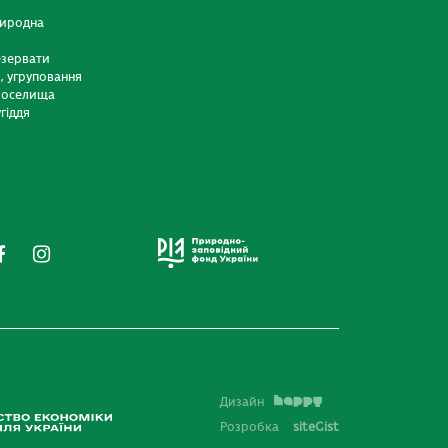
риродна
езервати
и, угруповання
 оселища
гіддя
Дизайн
Розробка
siteGist