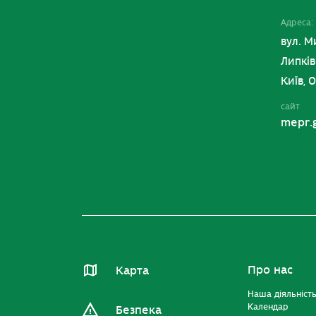
Адреса:
вул. М
Липків
Київ, 
сайт
mepr.
Про нас
Карта
Наша діяльніст
Календар
Безпека