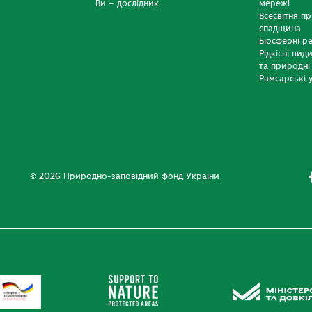
Ви – дослідник
мережі
Всесвітня п
спадщина
Біосферні р
Рідкісні вид
та природні
Рамсарські у
© 2026 Природно-заповідний фонд України