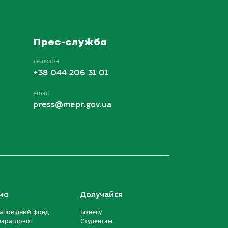
Прес-служба
телефон
+38 044 206 31 01
email
press@mepr.gov.ua
мо
Долучайся
аповідний фонд
Бізнесу
марагдової
Студентам