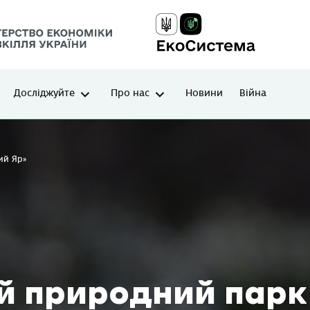
Досліджуйте
Про нас
Новини
Війна
ий Яр»
й природний парк