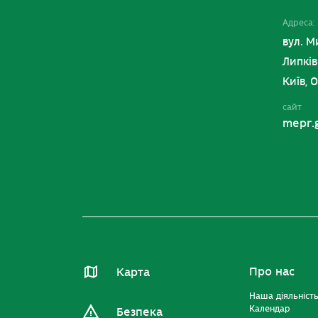
Адреса:
вул. М
Липків
Київ, 
сайт
mepr.
Про нас
Карта
Наша діяльніст
Календар
Безпека