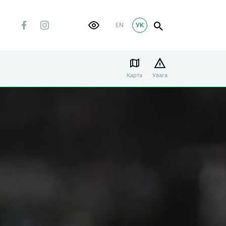
EN
УК
Карта
Увага