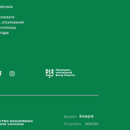
риродна
езервати
и, угруповання
 оселища
гіддя
Дизайн
Розробка
siteGist