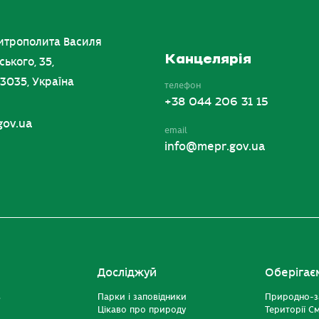
итрополита Василя
Канцелярія
ського, 35,
03035, Україна
телефон
+38 044 206 31 15
gov.ua
email
info@mepr.gov.ua
Досліджуй
Оберігає
ь
Парки і заповідники
Природно-з
Цікаво про природу
Території С