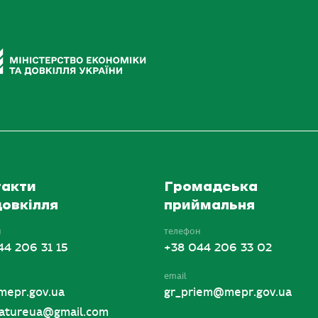
акти
Громадська
овкілля
приймальня
н
телефон
44 206 31 15
+38 044 206 33 02
email
mepr.gov.ua
gr_priem@mepr.gov.ua
tureua@gmail.com