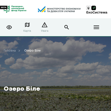
Карта
Увага
Головна
Озеро Біле
Озеро Біле