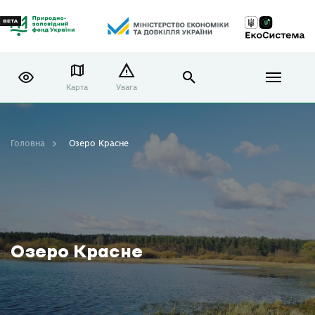
Карта
Увага
Головна
Озеро Красне
Озеро Красне