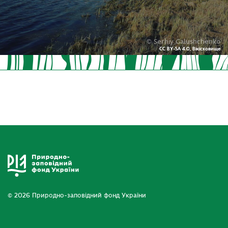
© Serhiy Galushchenko
CC BY-SA 4.0, Вікісховище
CC BY-SA 4.0, Вікісховище
© 2026 Природно-заповідний фонд України