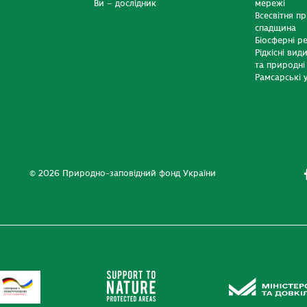
Ви – дослідник
мережі
Всесвітня п
спадщина
Біосферні р
Рідкісні вид
та природні
Рамсарські у
© 2026 Природно-заповідний фонд України