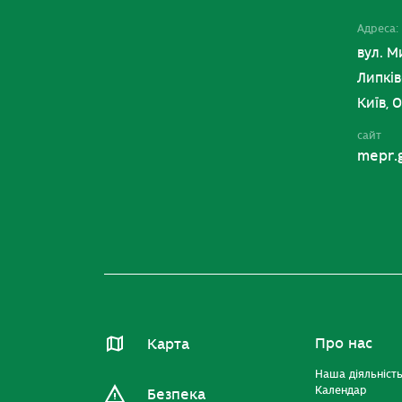
Адреса:
вул. М
Липків
Київ, 
сайт
mepr.
Про нас
Карта
Наша діяльніст
Календар
Безпека