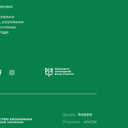
риродна
езервати
и, угруповання
 оселища
гіддя
Дизайн
Розробка
siteGist