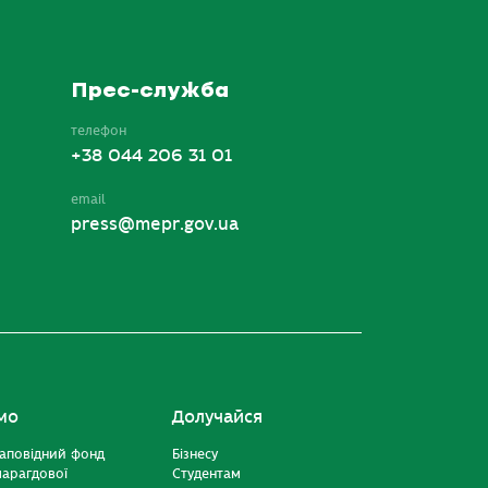
Прес-служба
телефон
+38 044 206 31 01
email
press@mepr.gov.ua
мо
Долучайся
аповідний фонд
Бізнесу
марагдової
Студентам