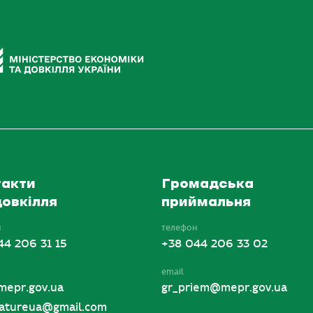
акти
Громадська
овкілля
приймальня
н
телефон
44 206 31 15
+38 044 206 33 02
email
mepr.gov.ua
gr_priem@mepr.gov.ua
tureua@gmail.com