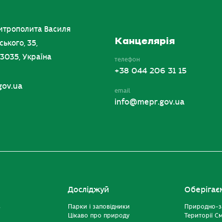
итрополита Василя
Канцелярія
ського, 35,
03035, Україна
телефон
+38 044 206 31 15
gov.ua
email
info@mepr.gov.ua
Досліджуй
Оберігає
ь
Парки і заповідники
Природно-з
Цікаво про природу
Території С