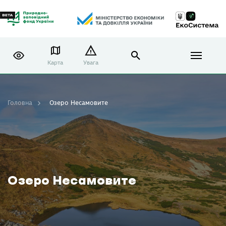
Карта
Увага
Головна
Озеро Несамовите
Озеро Несамовите