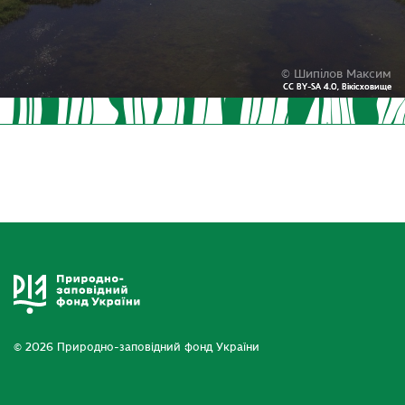
© Шипілов Максим
CC BY-SA 4.0, Вікісховище
CC BY-SA 4.0, Вікісховище
© 2026 Природно-заповідний фонд України