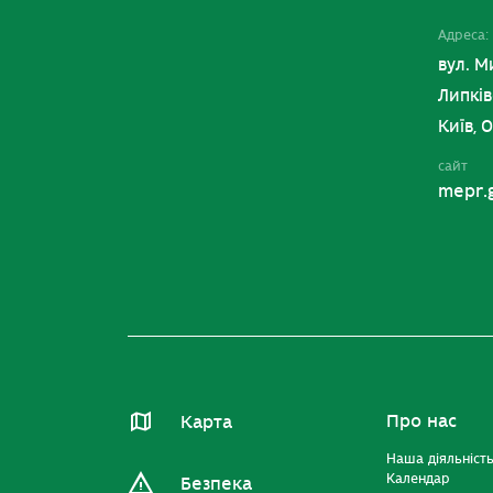
Адреса:
вул. М
Липків
Київ, 
сайт
mepr.
Про нас
Карта
Наша діяльніст
Календар
Безпека