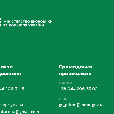
акти
Громадська
овкілля
приймальня
н
телефон
44 206 31 15
+38 044 206 33 02
email
mepr.gov.ua
gr_priem@mepr.gov.ua
tureua@gmail.com