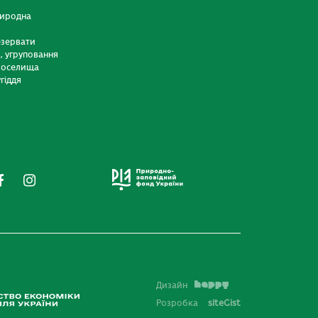
риродна
езервати
и, угруповання
 оселища
гіддя
Дизайн
Розробка
siteGist