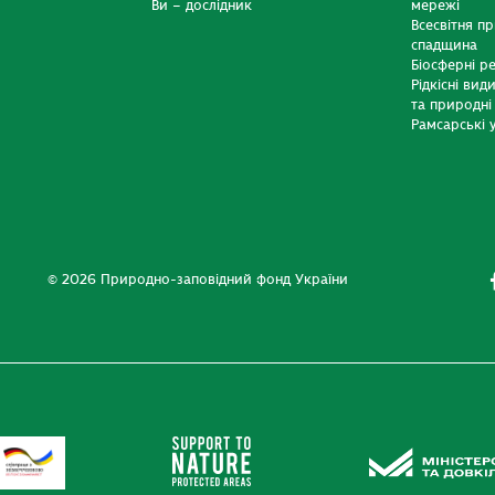
Ви – дослідник
мережі
Всесвітня п
спадщина
Біосферні р
Рідкісні вид
та природні
Рамсарські у
© 2026 Природно-заповідний фонд України