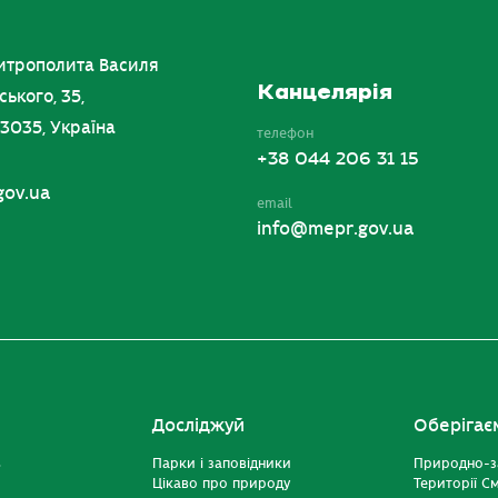
итрополита Василя
Канцелярія
ського, 35,
03035, Україна
телефон
+38 044 206 31 15
gov.ua
email
info@mepr.gov.ua
Досліджуй
Оберігає
ь
Парки і заповідники
Природно-з
Цікаво про природу
Території С