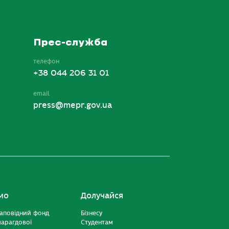
Прес-служба
телефон
+38 044 206 31 01
email
press@mepr.gov.ua
мо
Долучайся
аповідний фонд
Бізнесу
марагдової
Студентам