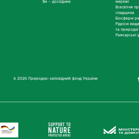
Ви – дослідник
мережі
Всесвітня п
спадщина
Біосферні р
Рідкісні вид
та природні
Рамсарські у
© 2026 Природно-заповідний фонд України