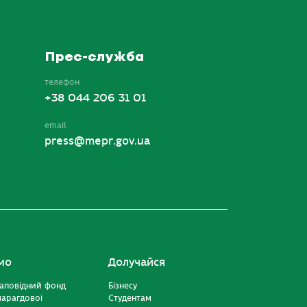
Прес-служба
телефон
+38 044 206 31 01
email
press@mepr.gov.ua
мо
Долучайся
аповідний фонд
Бізнесу
марагдової
Студентам