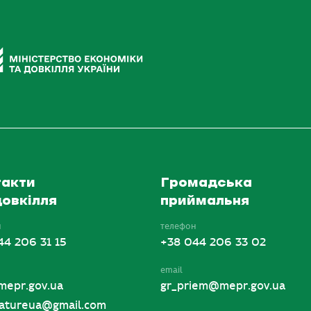
акти
Громадська
овкілля
приймальня
н
телефон
44 206 31 15
+38 044 206 33 02
email
mepr.gov.ua
gr_priem@mepr.gov.ua
tureua@gmail.com