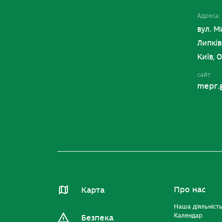
Адреса:
вул. М
Липків
Київ, 
сайт
mepr.
Про нас
Карта
Наша діяльніст
Календар
Безпека