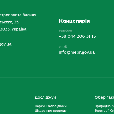
итрополита Василя
Канцелярія
ського, 35,
03035, Україна
телефон
+38 044 206 31 15
gov.ua
email
info@mepr.gov.ua
Досліджуй
Оберігає
ь
Парки і заповідники
Природно-з
Цікаво про природу
Території С