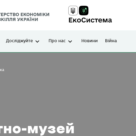
Досліджуйте
Про нас
Новини
Війна
ука
тно-музей