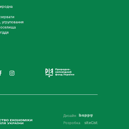
риродна
езервати
и, угруповання
 оселища
гіддя
Дизайн
Розробка
siteGist