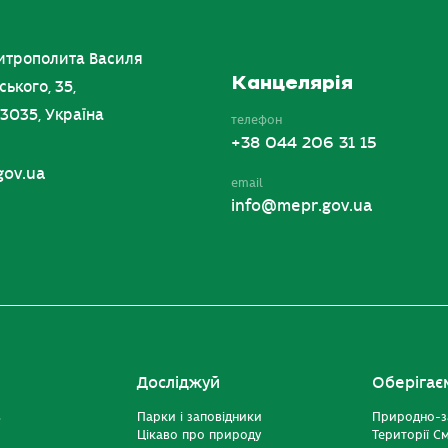
итрополита Василя
Канцелярія
ського, 35,
03035, Україна
телефон
+38 044 206 31 15
gov.ua
email
info@mepr.gov.ua
Досліджуй
Оберігає
ь
Парки і заповідники
Природно-з
Цікаво про природу
Території С