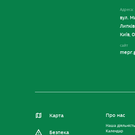
Адреса:
вул. М
Липків
Київ, 
сайт
mepr.
Про нас
Карта
Наша діяльніст
Календар
Безпека