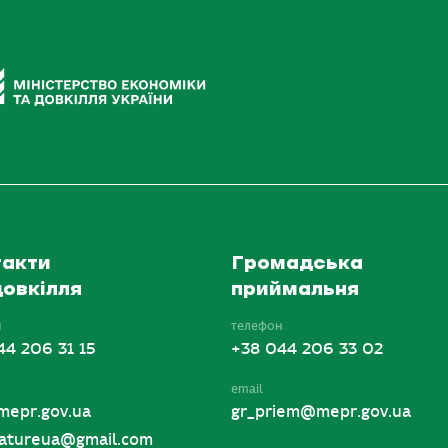
акти
Громадська
овкілля
приймальня
н
телефон
44 206 31 15
+38 044 206 33 02
email
mepr.gov.ua
gr_priem@mepr.gov.ua
tureua@gmail.com