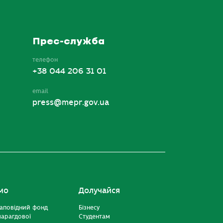
Прес-служба
телефон
+38 044 206 31 01
email
press@mepr.gov.ua
мо
Долучайся
аповідний фонд
Бізнесу
марагдової
Студентам