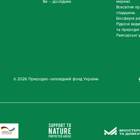
Ви – дослідник
мережі
Всесвітня п
спадщина
Біосферні р
Рідкісні вид
та природні
Рамсарські у
© 2026 Природно-заповідний фонд України