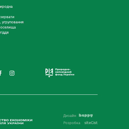
риродна
езервати
и, угруповання
 оселища
гіддя
Дизайн
Розробка
siteGist