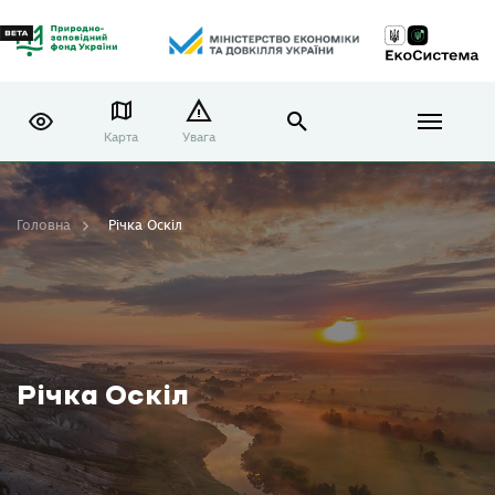
Карта
Увага
Головна
Річка Оскіл
Річка Оскіл