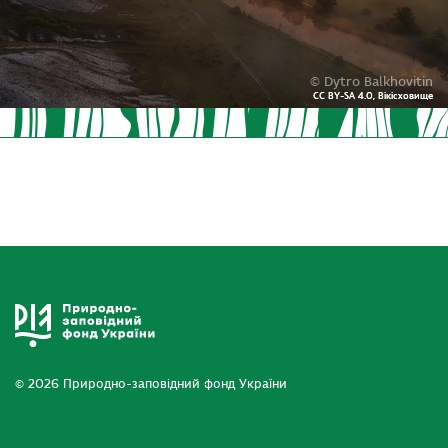
© Dytro Balkhovitin
CC BY-SA 4.0, Вікісховище
CC BY-SA 4.0, Вікісховище
© 2026 Природно-заповідний фонд України