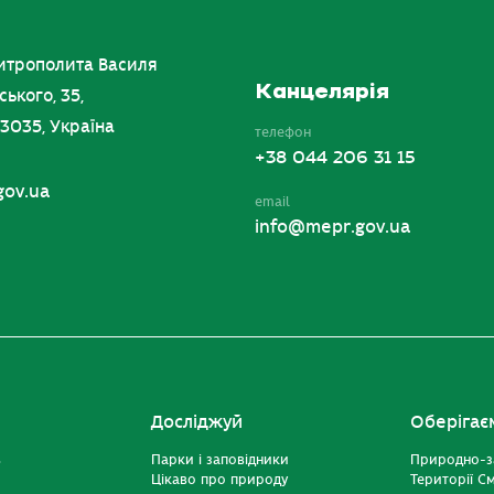
итрополита Василя
Канцелярія
ського, 35,
03035, Україна
телефон
+38 044 206 31 15
gov.ua
email
info@mepr.gov.ua
Досліджуй
Оберігає
ь
Парки і заповідники
Природно-з
Цікаво про природу
Території С