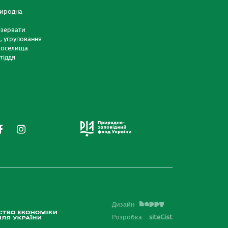
риродна
езервати
и, угруповання
 оселища
гіддя
Дизайн
Розробка
siteGist