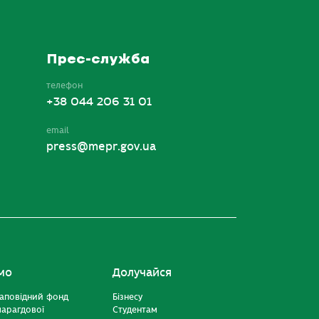
Прес-служба
телефон
+38 044 206 31 01
email
press@mepr.gov.ua
мо
Долучайся
аповідний фонд
Бізнесу
марагдової
Студентам