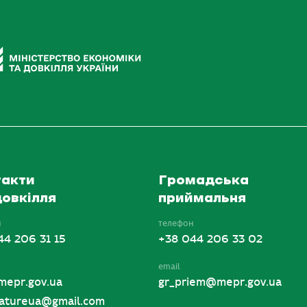
акти
Громадська
овкілля
приймальня
н
телефон
44 206 31 15
+38 044 206 33 02
email
mepr.gov.ua
gr_priem@mepr.gov.ua
tureua@gmail.com