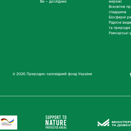
Ви – дослідник
мережі
Всесвітня п
спадщина
Біосферні р
Рідкісні вид
та природні
Рамсарські у
© 2026 Природно-заповідний фонд України