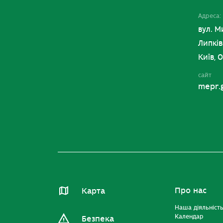
Адреса:
вул. М
Липків
Київ, 
сайт
mepr.
Про нас
Карта
Наша діяльніст
Календар
Безпека