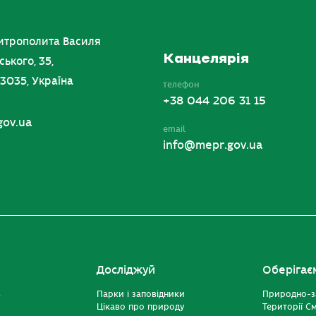
итрополита Василя
Канцелярія
ського, 35,
03035, Україна
телефон
+38 044 206 31 15
gov.ua
email
info@mepr.gov.ua
Досліджуй
Оберігає
ь
Парки і заповідники
Природно-з
Цікаво про природу
Території С