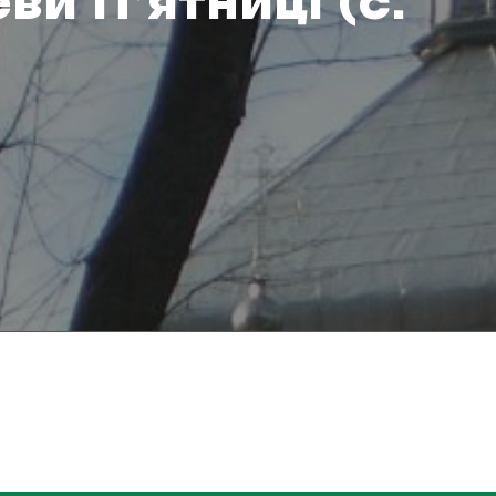
ви П’ятниці (с.