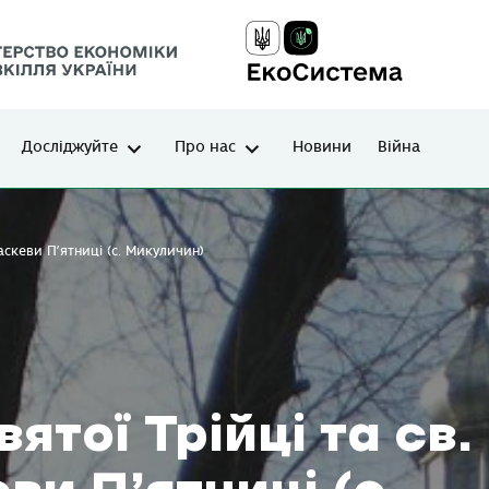
Досліджуйте
Про нас
Новини
Війна
аскеви П’ятниці (с. Микуличин)
тої Трійці та св.