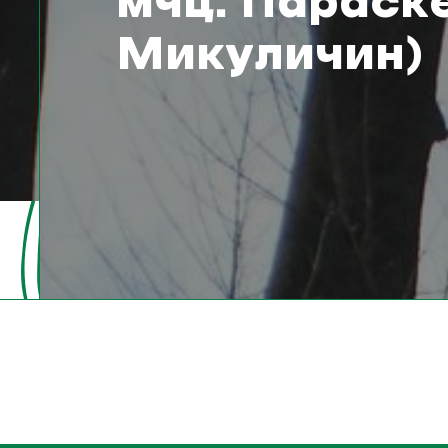
мчц. Параске
Микуличин)