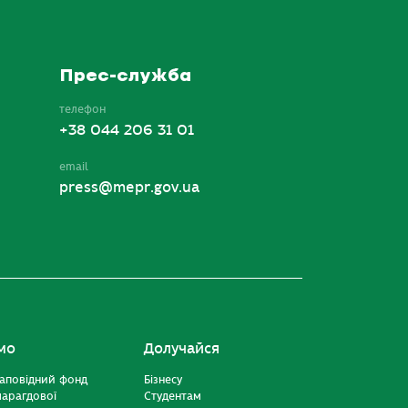
Прес-служба
телефон
+38 044 206 31 01
email
press@mepr.gov.ua
мо
Долучайся
аповідний фонд
Бізнесу
марагдової
Студентам