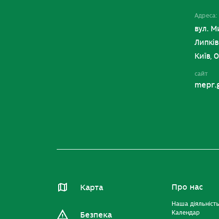
Адреса:
вул. М
Липків
Київ, 
сайт
mepr.
Про нас
Карта
Наша діяльніст
Календар
Безпека