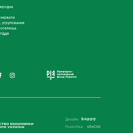
риродна
езервати
и, угруповання
 оселища
гіддя
Дизайн
Розробка
siteGist