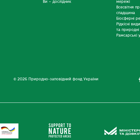
Ви – дослідник
мережі
Всесвітня п
спадщина
Біосферні р
Рідкісні вид
та природні
Рамсарські у
© 2026 Природно-заповідний фонд України