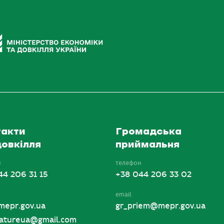
акти
Громадська
овкілля
приймальня
н
телефон
44 206 31 15
+38 044 206 33 02
email
mepr.gov.ua
gr_priem@mepr.gov.ua
tureua@gmail.com