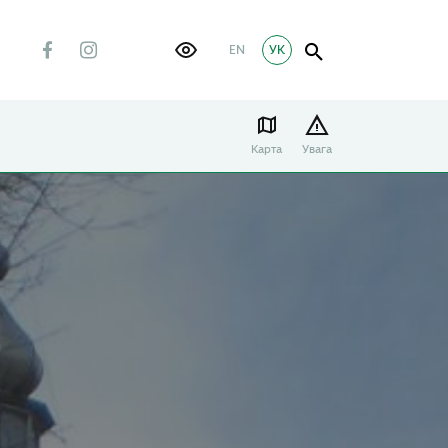
EN
УК
Карта
Увага