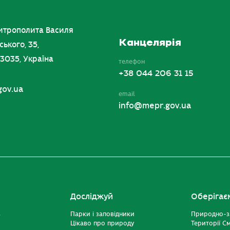
итрополита Василя
Канцелярія
ського, 35,
03035, Україна
телефон
+38 044 206 31 15
gov.ua
email
info@mepr.gov.ua
Досліджуй
Оберігає
ь
Парки і заповідники
Природно-з
Цікаво про природу
Території С