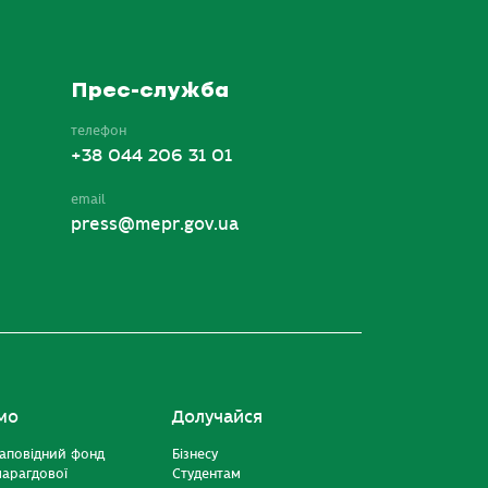
Прес-служба
телефон
+38 044 206 31 01
email
press@mepr.gov.ua
мо
Долучайся
аповідний фонд
Бізнесу
марагдової
Студентам