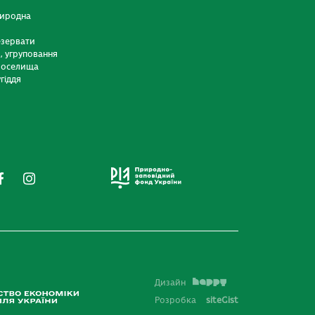
риродна
езервати
и, угруповання
 оселища
гіддя
Дизайн
Розробка
siteGist