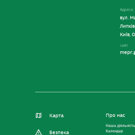
Адреса:
вул. М
Липків
Київ, 
сайт
mepr.
Про нас
Карта
Наша діяльніст
Календар
Безпека