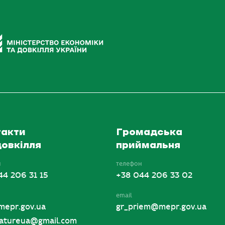
акти
Громадська
овкілля
приймальня
н
телефон
44 206 31 15
+38 044 206 33 02
email
mepr.gov.ua
gr_priem@mepr.gov.ua
tureua@gmail.com