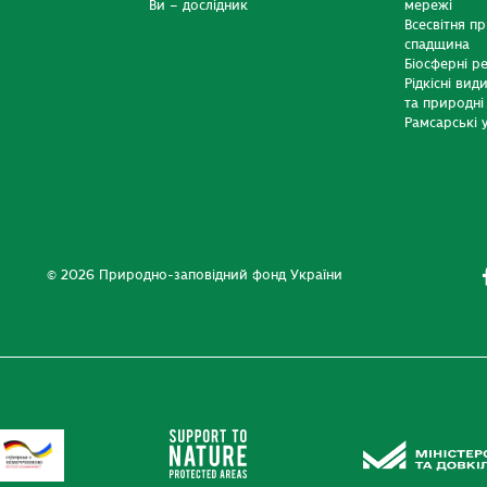
Ви – дослідник
мережі
Всесвітня п
спадщина
Біосферні р
Рідкісні вид
та природні
Рамсарські у
© 2026 Природно-заповідний фонд України