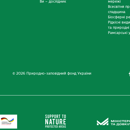
Ви – дослідник
мережі
Всесвітня п
спадщина
Біосферні р
Рідкісні вид
та природні
Рамсарські у
© 2026 Природно-заповідний фонд України