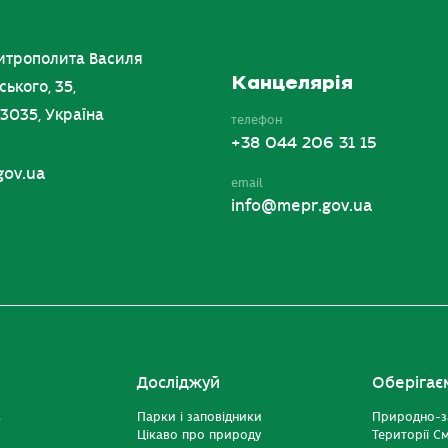
итрополита Василя
Канцелярія
ського, 35,
03035, Україна
телефон
+38 044 206 31 15
gov.ua
email
info@mepr.gov.ua
Досліджуй
Оберігає
ь
Парки і заповідники
Природно-з
Цікаво про природу
Території С