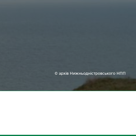
© архів Нижньодністровського НПП