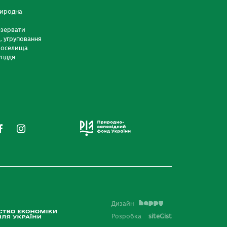
риродна
езервати
и, угруповання
 оселища
гіддя
Дизайн
Розробка
siteGist