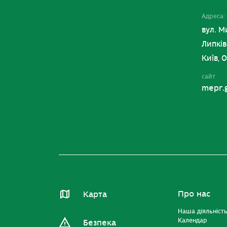
Адреса:
вул. М
Липків
Київ, 
сайт
mepr.
Про нас
Карта
Наша діяльніст
Календар
Безпека