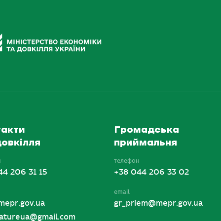
акти
Громадська
овкілля
приймальня
н
телефон
44 206 31 15
+38 044 206 33 02
email
mepr.gov.ua
gr_priem@mepr.gov.ua
tureua@gmail.com