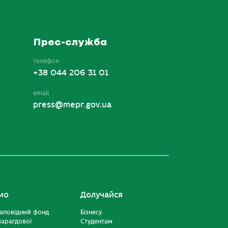
Прес-служба
телефон
+38 044 206 31 01
email
press@mepr.gov.ua
мо
Долучайся
аповідний фонд
Бізнесу
марагдової
Студентам