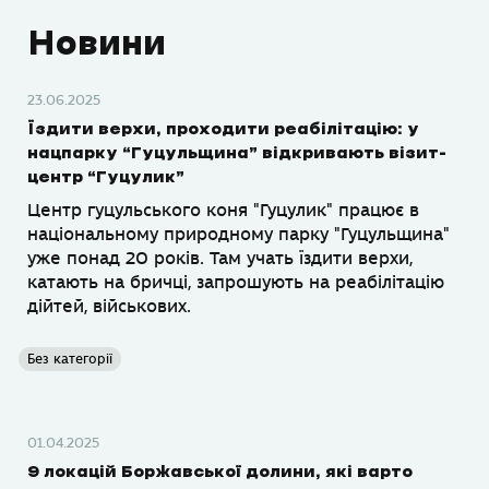
Новини
23.06.2025
Їздити верхи, проходити реабілітацію: у
нацпарку “Гуцульщина” відкривають візит-
центр “Гуцулик”
Центр гуцульського коня "Гуцулик" працює в
національному природному парку "Гуцульщина"
уже понад 20 років. Там учать їздити верхи,
катають на бричці, запрошують на реабілітацію
дійтей, військових.
Без категорії
01.04.2025
9 локацій Боржавської долини, які варто