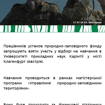
© Tomch olha
CC BY-SA 4.0, Вікісховище
CC BY-SA 4.0, Вікісховище
Працівників установ природно-заповідного фонду
запрошують взяти участь у відборі на навчання в
Університеті прикладних наук Карінтії у місті
Клагенфурт (Австрія).
Навчання проводиться в рамках магістерської
програми «Управління природно-заповідними
територіями».
Воно буде проходити за фінансової підтримки