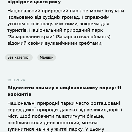
відвідати цього року
Національний природний парк не може існувати
ізольовано від сусідніх громад. І справжнім
успіхом є співпраця між ними, зокрема для
туристів. Національний природний парк
"Зачарований край" (Закарпатська область)
відомий своїми вулканічними хребтами,
Без категорії
Мандри
18.11.2024
Відпочити взимку в національному парку: 11
варіантів
Національні природні парки часто розташовані
серед дикої природи, далеко від великих доріг і
міст. Щоб побачити та встигнути більше,
особливо коли день короткий, можна
зупинитися на ніч у житлі парку. У цьому