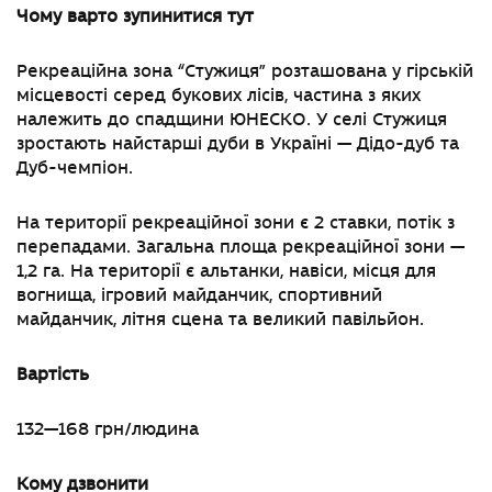
Чому варто зупинитися тут
Рекреаційна зона “Стужиця” розташована у гірській
місцевості серед букових лісів, частина з яких
належить до спадщини ЮНЕСКО. У селі Стужиця
зростають найстарші дуби в Україні — Дідо-дуб та
Дуб-чемпіон.
На території рекреаційної зони є 2 ставки, потік з
перепадами. Загальна площа рекреаційної зони —
1,2 га. На території є альтанки, навіси, місця для
вогнища, ігровий майданчик, спортивний
майданчик, літня сцена та великий павільйон.
Вартість
132—168 грн/людина
Кому дзвонити