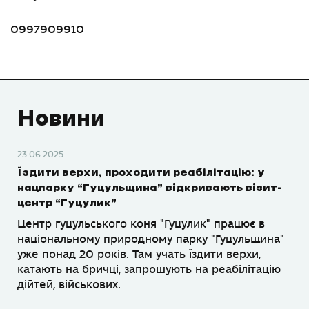
0997909910
Новини
23.06.2025
Їздити верхи, проходити реабілітацію: у
нацпарку “Гуцульщина” відкривають візит-
центр “Гуцулик”
Центр гуцульського коня "Гуцулик" працює в
національному природному парку "Гуцульщина"
уже понад 20 років. Там учать їздити верхи,
катають на бричці, запрошують на реабілітацію
дійтей, військових.