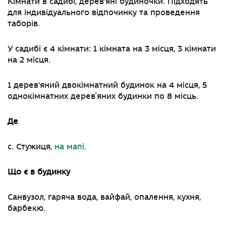
Кімнати в садибі, дерев’яні будиночки. Підходять
для індивідуального відпочинку та проведення
таборів.
У садибі є 4 кімнати: 1 кімната на 3 місця, 3 кімнати
на 2 місця.
1 дерев’яний двокімнатний будинок на 4 місця, 5
однокімнатних деревʼяних будинки по 8 місць.
Де
с. Стужиця,
на мапі.
Що є в будинку
Санвузол, гаряча вода, вайфай, опалення, кухня,
барбекю.