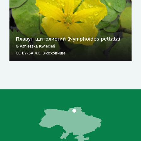
Плавун щитолистий (Nymphoides peltata)
© Agnieszka Kwiecień
CC BY-SA 4.0, Вікісховище