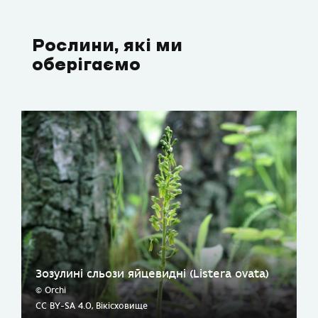
Рослини, які ми
оберігаємо
Зозулині сльози яйцевидні (Listera ovata)
© Orchi
CC BY-SA 4.0, Вікісховище