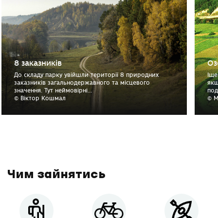
8 заказників
Оз
До складу парку увійшли території 8 природних
Іще
заказників загальнодержавного та місцевого
якщ
значення. Тут неймовірні...
под
© Віктор Кошмал
© М
Чим зайнятись