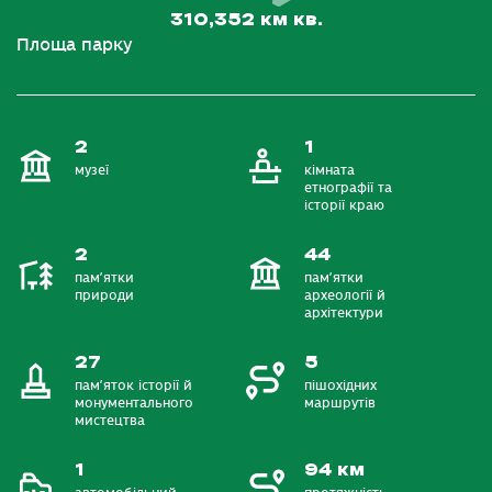
310,352 км кв.
Площа парку
2
1
музеї
кімната
етнографії та
історії краю
2
44
пам’ятки
пам’ятки
природи
археології й
архітектури
27
5
пам’яток історії й
пішохідних
монументального
маршрутів
мистецтва
1
94 км