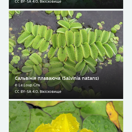
CC BY-SA 4.0, Вікісховище
Сальвінія плаваюча (Salvinia natans)
© Le.Loup.Gris
CC BY-SA 4.0, Вікісховище