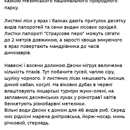
казкою Мезинського національного природного
парку.
Листяні ліси у ярах і балках дають притулок десятку
видів папоротей та семи видам лісових орхідей.
Листки папороті “Страусове перо” можуть сягати
до 2 метрів довжиною, а зарості хвоща зимуючого
в ярах повертають мандрівника до часів
динозаврів.
Навесні і восени долиною Десни мігрує величезна
кількість птахів. Тут побачите гусей, чаплю сіру,
шуліку чорного. У листяних лісах мешкають лисиця,
дикий кабан, косулі. На вікових дубах в червні
влаштовують лицарські турніри жуки-олені, на
заплавних деснянських луках у різнотрав’ї квітів
бенкетують різнобарвні метелики.
Вільні води Десни є домом для 46 видів риб. Серед
них рідкісні марена дніпровська, йорж-носар, минь
річковий, стерлядь.