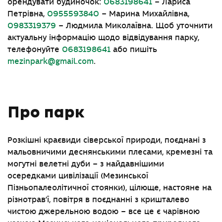
орендувати будиночок:
0683198641
– Лариса
Петрівна,
0955593840
– Марина Михайлівна,
0983319379
– Людмила Миколаївна. Щоб уточнити
актуальну інформацію щодо відвідування парку,
телефонуйте
0683198641
або пишіть
mezinpark@gmail.com
.
Про парк
Розкішні краєвиди сіверської природи, поєднані з
мальовничими деснянськими плесами, кремезні та
могутні велетні дуби – з найдавнішими
осередками цивілізації (Мезинської
Пізньопалеолітичної стоянки), цілюще, настояне на
різнотрав’ї, повітря в поєднанні з кришталево
чистою джерельною водою – все це є чарівною