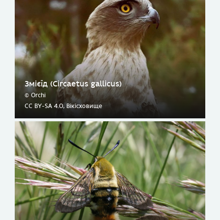
Змієїд (Circaetus gallicus)
© Orchi
CC BY-SA 4.0, Вікісховище