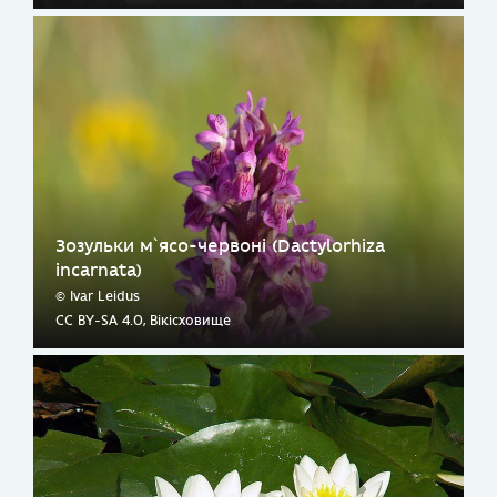
Зозульки м`ясо-червоні (Dactylorhiza
incarnata)
© Ivar Leidus
CC BY-SA 4.0, Вікісховище