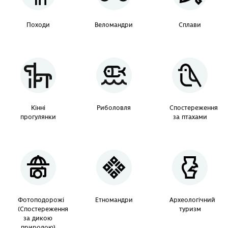
Походи
Веломандри
Сплави
Кінні
Риболовля
Спостереження
прогулянки
за птахами
Фотоподорожі
Етномандри
Археологічний
(Спостереження
туризм
за дикою
природою)