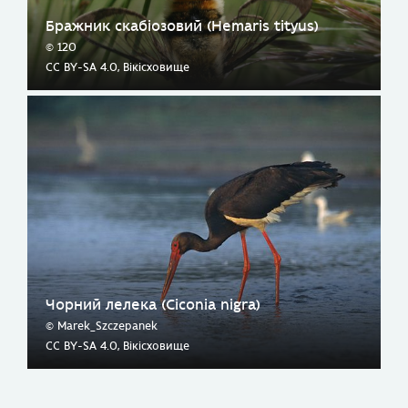
Бражник скабіозовий (Hemaris tityus)
© 120
CC BY-SA 4.0, Вікісховище
Чорний лелека (Ciconia nigra)
© Marek_Szczepanek
CC BY-SA 4.0, Вікісховище