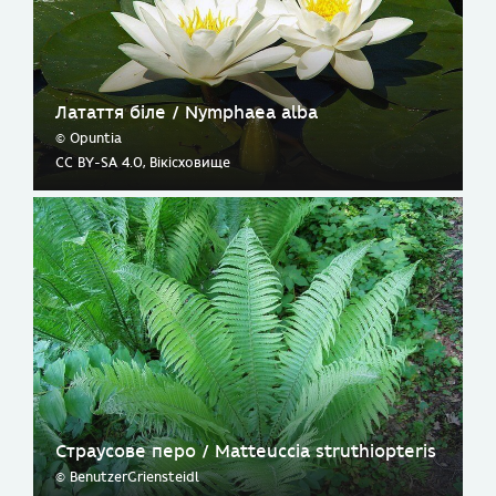
Латаття біле / Nymphaea alba
© Opuntia
CC BY-SA 4.0, Вікісховище
Страусове перо / Matteuccia struthiopteris
© BenutzerGriensteidl