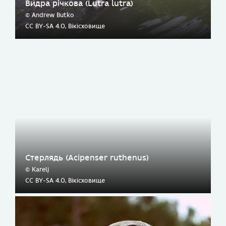
Видра річкова (Lutra lutra)
© Andrew Butko
CC BY-SA 4.0, Вікісховище
Стерлядь (Acipenser ruthenus)
© Karelj
CC BY-SA 4.0, Вікісховище