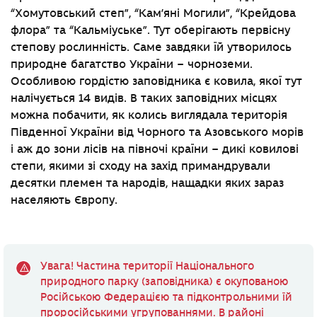
“Хомутовський степ”, “Кам’яні Могили”, “Крейдова
флора” та “Кальміуське”. Тут оберігають первісну
степову рослинність. Саме завдяки їй утворилось
природне багатство України – чорноземи.
Особливою гордістю заповідника є ковила, якої тут
налічується 14 видів. В таких заповідних місцях
можна побачити, як колись виглядала територія
Південної України від Чорного та Азовського морів
і аж до зони лісів на півночі країни – дикі ковилові
степи, якими зі сходу на захід примандрували
десятки племен та народів, нащадки яких зараз
населяють Європу.
Увага! Частина території Національного
природного парку (заповідника) є окупованою
Російською Федерацією та підконтрольними їй
проросійськими угрупованнями. В районі