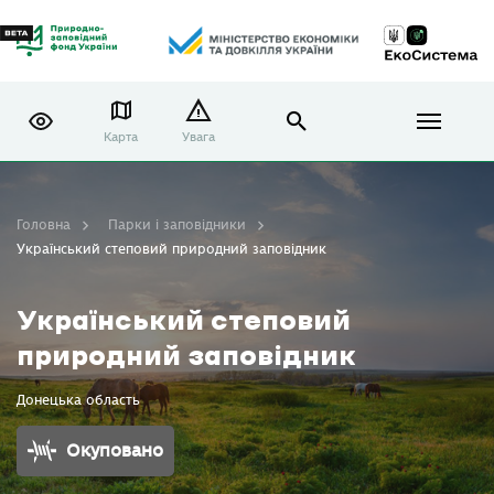
Карта
Увага
Головна
Парки і заповідники
Український степовий природний заповідник
Український степовий
природний заповідник
Донецька область
Окуповано