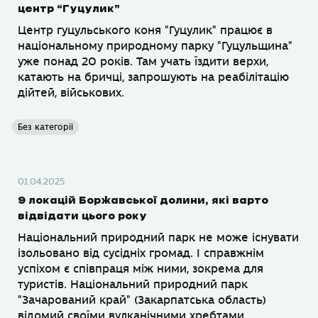
центр “Гуцулик”
Центр гуцульського коня "Гуцулик" працює в
національному природному парку "Гуцульщина"
уже понад 20 років. Там учать їздити верхи,
катають на бричці, запрошують на реабілітацію
дійтей, військових.
Без категорії
01.04.2025
9 локацій Боржавської долини, які варто
відвідати цього року
Національний природний парк не може існувати
ізольовано від сусідніх громад. І справжнім
успіхом є співпраця між ними, зокрема для
туристів. Національний природний парк
"Зачарований край" (Закарпатська область)
відомий своїми вулканічними хребтами,