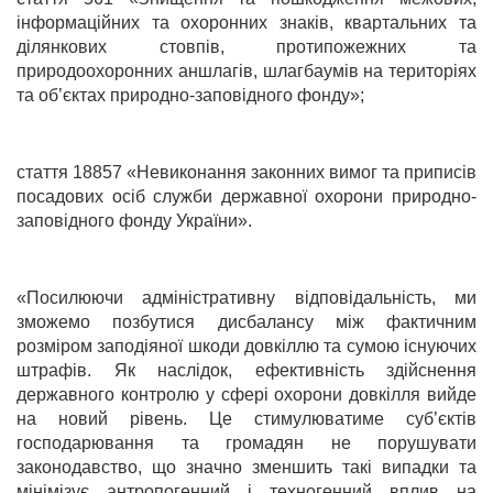
інформаційних та охоронних знаків, квартальних та
ділянкових стовпів, протипожежних та
природоохоронних аншлагів, шлагбаумів на територіях
та об’єктах природно-заповідного фонду»;
стаття 18857 «Невиконання законних вимог та приписів
посадових осіб служби державної охорони природно-
заповідного фонду України».
«Посилюючи адміністративну відповідальність, ми
зможемо позбутися дисбалансу між фактичним
розміром заподіяної шкоди довкіллю та сумою існуючих
штрафів. Як наслідок, ефективність здійснення
державного контролю у сфері охорони довкілля вийде
на новий рівень. Це стимулюватиме суб’єктів
господарювання та громадян не порушувати
законодавство, що значно зменшить такі випадки та
мінімізує антропогенний і техногенний вплив на