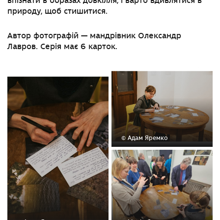
впізнати в образах довкілля, і варто вдивлятися в
природу, щоб стишитися.
Автор фотографій — мандрівник Олександр
Лавров. Серія має 6 карток.
© Адам Яремко