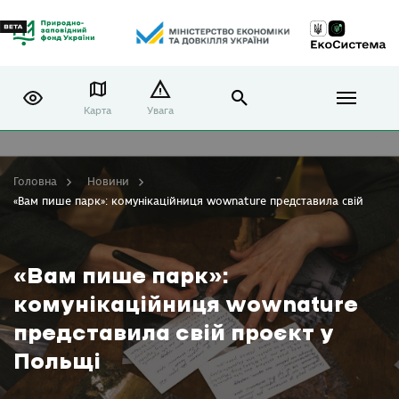
Карта
Увага
Головна
Новини
«Вам пише парк»: комунікаційниця wownature представила свій проєк
«Вам пише парк»:
комунікаційниця wownature
представила свій проєкт у
Польщі