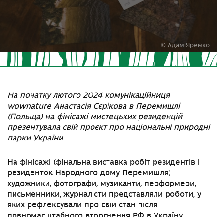
© Адам Яремко
На початку лютого 2024 комунікаційниця
wownature Анастасія Сєрікова в Перемишлі
(Польща) на фінісажі мистецьких резиденцій
презентувала свій проєкт про національні природні
парки України.
На фінісажі (фінальна виставка робіт резидентів і
резиденток Народного дому Перемишля)
художники, фотографи, музиканти, перформери,
письменники, журналісти представляли роботи, у
яких рефлексували про свій стан після
повномасштабного вторгнення
РФ
в Україну.