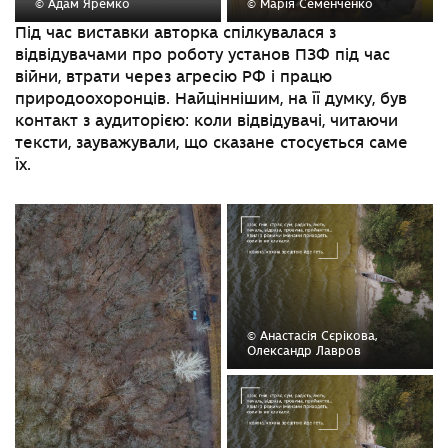
© Адам Яремко
© Марія Семенченко
Під час виставки авторка спілкувалася з
відвідувачами про роботу установ ПЗФ під час
війни, втрати через агресію
РФ і працю
природоохоронців. Найціннішим, на її думку, був
контакт з аудиторією: коли відвідувачі, читаючи
тексти, зауважували, що сказане стосується саме
їх.
© Анастасія Сєрікова,
Олександр Лавров