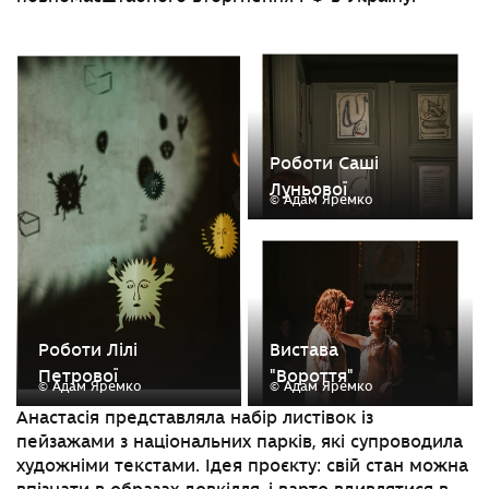
Роботи Саші
Луньової
© Адам Яремко
Роботи Лілі
Вистава
Петрової
"Вороття"
© Адам Яремко
© Адам Яремко
Анастасія представляла набір листіво
к із
п
ейзажами з національних парків, які супроводила
художніми текстами. Ідея проєкту: свій стан можна