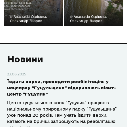
© Анастасія Сєрікова,
© Анастасія Сєрікова,
Олександр Лавров
Олександр Лавров
Новини
23.06.2025
Їздити верхи, проходити реабілітацію: у
нацпарку “Гуцульщина” відкривають візит-
центр “Гуцулик”
Центр гуцульського коня "Гуцулик" працює в
національному природному парку "Гуцульщина"
уже понад 20 років. Там учать їздити верхи,
катають на бричці, запрошують на реабілітацію