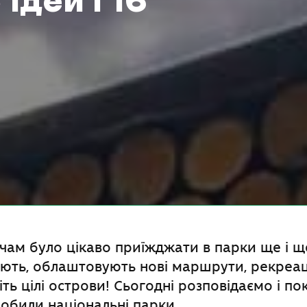
ідей і 16
чам було цікаво приїжджати в парки ще і 
ють, облаштовують нові маршрути, рекреац
іть цілі острови! Сьогодні розповідаємо і по
обили національні парки.