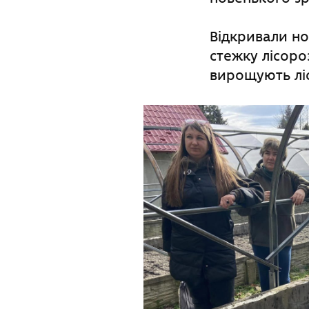
Відкривали но
стежку лісоро
вирощують ліс