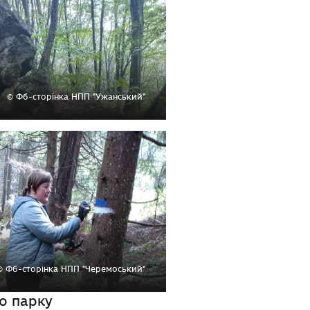
© Фб-сторінка НПП "Ужанський"
© Фб-сторінка НПП "Черемоський"
о парку