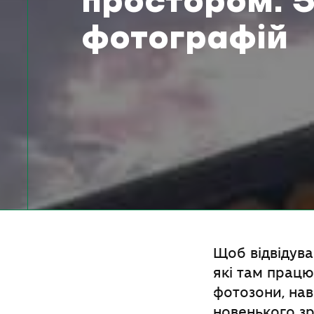
простором. 5 
фотографій
Щоб відвідува
які там працю
фотозони, нав
новенького зр