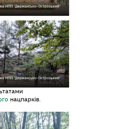
нка НПП "Дермансько-Острозький"
нка НПП "Дермансько-Острозький"
льтатами
ого
нацпарків.