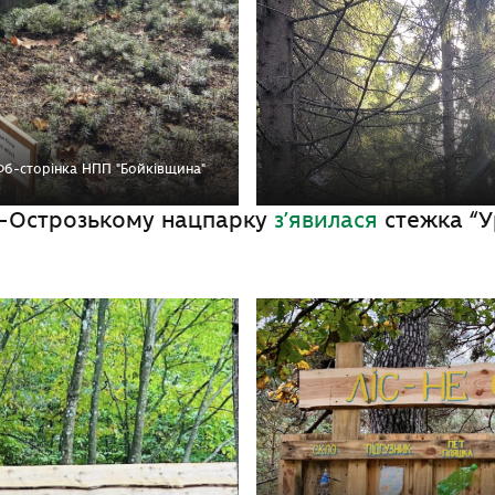
Фб-сторінка НПП "Бойківщина"
-Острозькому нацпарку
з’явилася
стежка “