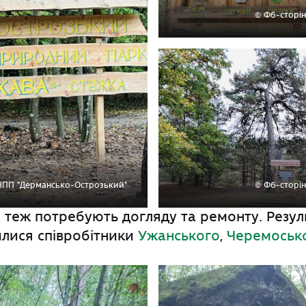
© Фб-сторі
НПП "Дермансько-Острозький"
© Фб-сторі
 теж потребують догляду та ремонту. Резу
илися співробітники
Ужанського
,
Черемоськ