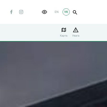
EN
УК
Карта
Увага