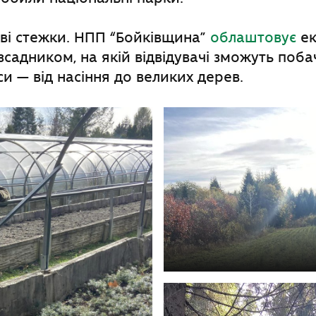
ві стежки. НПП “Бойківщина”
облаштовує
ек
зсадником, на якій відвідувачі зможуть поба
и — від насіння до великих дерев.