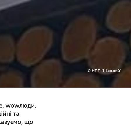
© НПП "Шацький"
ще, wowлюди,
ійні та
казуємо, що