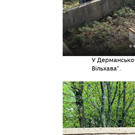
© 
У Дермансько
Вільхава”.