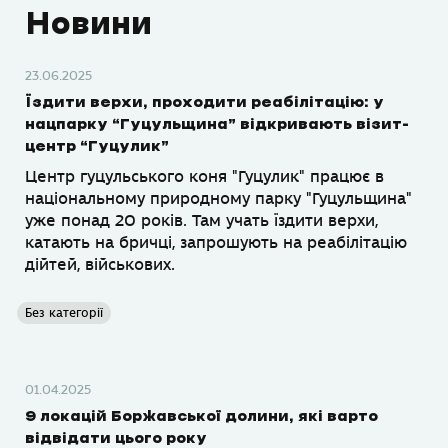
Новини
23.06.2025
Їздити верхи, проходити реабілітацію: у
нацпарку “Гуцульщина” відкривають візит-
центр “Гуцулик”
Центр гуцульського коня "Гуцулик" працює в
національному природному парку "Гуцульщина"
уже понад 20 років. Там учать їздити верхи,
катають на бричці, запрошують на реабілітацію
дійтей, військових.
Без категорії
01.04.2025
9 локацій Боржавської долини, які варто
відвідати цього року