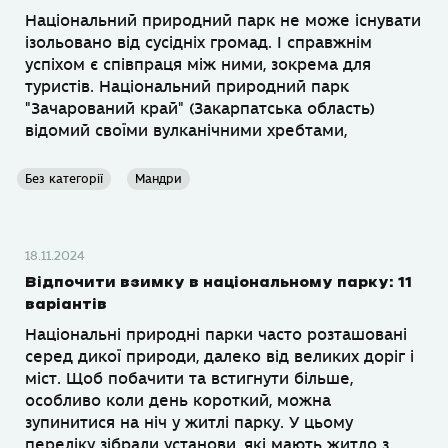
Національний природний парк не може існувати
ізольовано від сусідніх громад. І справжнім
успіхом є співпраця між ними, зокрема для
туристів. Національний природний парк
"Зачарований край" (Закарпатська область)
відомий своїми вулканічними хребтами,
Без категорії
Мандри
18.11.2024
Відпочити взимку в національному парку: 11
варіантів
Національні природні парки часто розташовані
серед дикої природи, далеко від великих доріг і
міст. Щоб побачити та встигнути більше,
особливо коли день короткий, можна
зупинитися на ніч у житлі парку. У цьому
переліку зібрали установи, які мають житло з