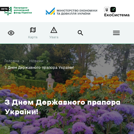
Карта
Увага
Головна
Новини
З Днем Державного прапора України!
З Днем Державного прапора
України!