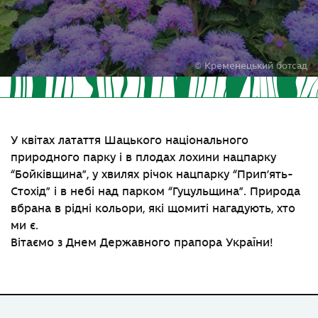
© Кременецький ботсад
У квітах латаття
Шацького національного
природного парку
і в плодах лохини
нацпарку
“Бойківщина”
, у хвилях річок
нацпарку “Прип’ять-
Стохід”
і в небі над
парком “Гуцульщина”
. Природа
вбрана в рідні кольори, які щомиті нагадують, хто
ми є.
Вітаємо з Днем Державного прапора України!